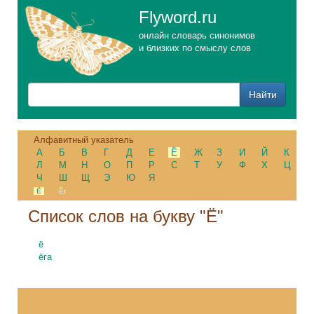
Flyword.ru
онлайн словарь синонимов
и близких по смыслу слов
Алфавитный указатель
А
Б
В
Г
Д
Е
Ё
Ж
З
И
Й
К
Л
М
Н
О
П
Р
С
Т
У
Ф
Х
Ц
Ч
Ш
Щ
Э
Ю
Я
Ё
Ёг
Cписок слов на букву "Ё"
ё
ёга