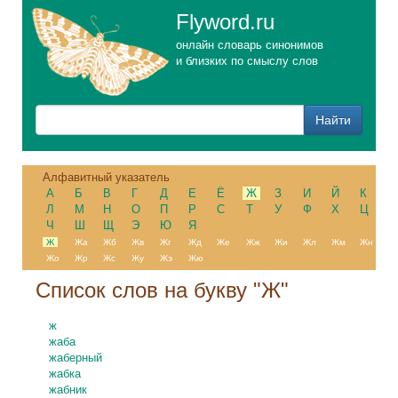
Flyword.ru
онлайн словарь синонимов
и близких по смыслу слов
Алфавитный указатель
А
Б
В
Г
Д
Е
Ё
Ж
З
И
Й
К
Л
М
Н
О
П
Р
С
Т
У
Ф
Х
Ц
Ч
Ш
Щ
Э
Ю
Я
Ж
Жа
Жб
Жв
Жг
Жд
Же
Жж
Жи
Жл
Жм
Жн
Жо
Жр
Жс
Жу
Жэ
Жю
Cписок слов на букву "Ж"
ж
жаба
жаберный
жабка
жабник