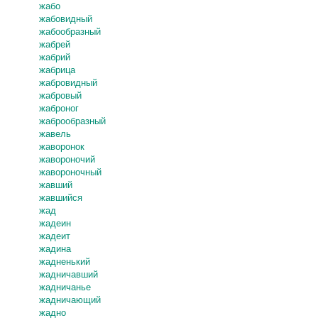
жабо
жабовидный
жабообразный
жабрей
жабрий
жабрица
жабровидный
жабровый
жаброног
жаброобразный
жавель
жаворонок
жавороночий
жавороночный
жавший
жавшийся
жад
жадеин
жадеит
жадина
жадненький
жадничавший
жадничанье
жадничающий
жадно