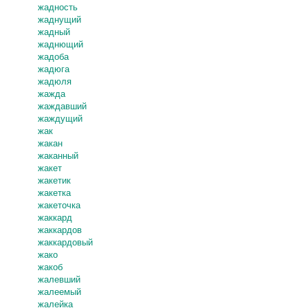
жадность
жаднущий
жадный
жаднющий
жадоба
жадюга
жадюля
жажда
жаждавший
жаждущий
жак
жакан
жаканный
жакет
жакетик
жакетка
жакеточка
жаккард
жаккардов
жаккардовый
жако
жакоб
жалевший
жалеемый
жалейка