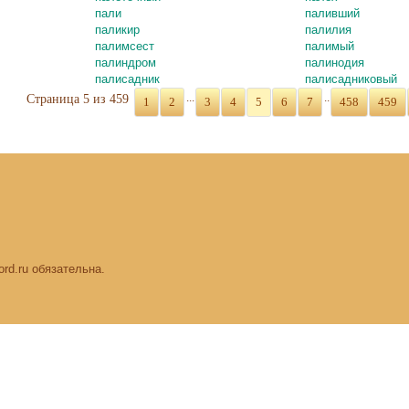
пали
паливший
паликир
палилия
палимсест
палимый
палиндром
палинодия
палисадник
палисадниковый
...
..
Страница 5 из 459
1
2
3
4
5
6
7
458
459
rd.ru обязательна.