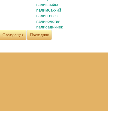
палившийся
палимбакхий
палингенез
палинология
палисадничек
Следующая
Последняя