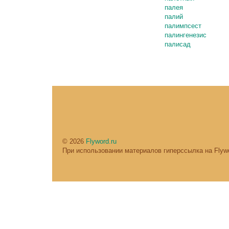
палея
палий
палимпсест
палингенезис
палисад
© 2026
Flyword.ru
При использовании материалов гиперссылка на Flywo