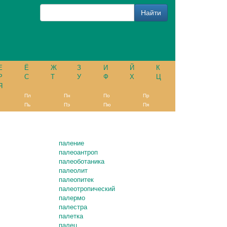
Е
Ё
Ж
З
И
Й
К
Р
С
Т
У
Ф
Х
Ц
Я
Пл
Пн
По
Пр
Пь
Пэ
Пю
Пя
паление
палеоантроп
палеоботаника
палеолит
палеопитек
палеотропический
палермо
палестра
палетка
палец