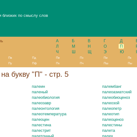
и близких по смыслу слов
ль
А
Б
В
Г
Д
Л
М
Н
О
П
Ч
Ш
Щ
Э
Ю
Пв
Пд
Пе
Пз
Пи
Пк
Пу
Пф
Пх
Пч
Пш
Пы
на букву "П" - стр. 5
палеин
палембанг
паленый
палеоазиатский
палеобиология
палеобиоценоз
палеозавр
палеозой
палеонтология
палеопетр
палеотемпература
палеотип
палеоцен
палеоценоз
палестина
палестины
палестрит
палета
палеточный
палех