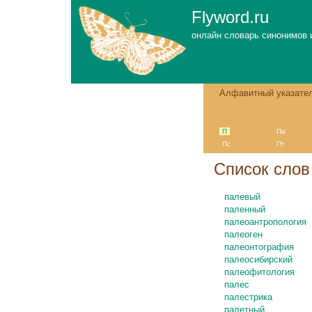
Flyword.ru
онлайн словарь синонимов 
Алфавитный указате
П
Па
Пс
Пт
Cписок слов 
палевый
паленный
палеоантропология
палеоген
палеонтография
палеосибирский
палеофитология
палес
палестрика
палетный