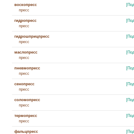
воскопресс
[По
пресс
гидропресс
[По
пресс
гидрошприцпресс
[По
пресс
маслопресс
[По
пресс
пневмопресс
[По
пресс
сенопресс
[По
пресс
соломопресс
[По
пресс
термопресс
[По
пресс
фальцпресс
[По