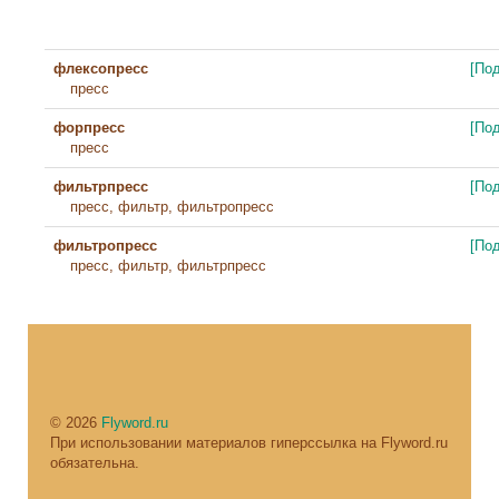
флексопресс
[По
пресс
форпресс
[По
пресс
фильтрпресс
[По
пресс, фильтр, фильтропресс
фильтропресс
[По
пресс, фильтр, фильтрпресс
© 2026
Flyword.ru
При использовании материалов гиперссылка на Flyword.ru
обязательна.