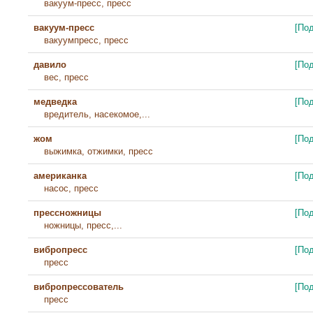
вакуум-пресс, пресс
вакуум-пресс
[По
вакуумпресс, пресс
давило
[По
вес, пресс
медведка
[По
вредитель, насекомое,...
жом
[По
выжимка, отжимки, пресс
американка
[По
насос, пресс
прессножницы
[По
ножницы, пресс,...
вибропресс
[По
пресс
вибропрессователь
[По
пресс