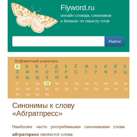
Flyword.ru
онлайн словарь синонимов
и близких по смыслу слов
Алфавитный указатель
А
Б
В
Г
Д
Е
Ё
Ж
З
И
Й
К
Л
М
Н
О
П
Р
С
Т
У
Ф
Х
Ц
Ч
Ш
Щ
Э
Ю
Я
А
А-
Аа
Аб
Ав
Аг
Ад
Аж
Аз
Аи
Ай
Ак
Ал
Ам
Ан
Ао
Ап
Ар
Ас
Ат
Ау
Аф
Ах
Ац
Ач
Аш
Аэ
Ая
Синонимы к слову
«Абгратпресс»
Наиболее часто употребимыми синонимами слова
абгратпресс
являются слова: