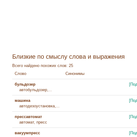
Близкие по смыслу слова и выражения
Всего найдено похожих слов: 25
Слово
Синонимы
бульдозер
[По
автобульдозер,...
машина
[По
автодезоустановка,...
прессавтомат
[По
автомат, пресс
вакуумпресс
[По