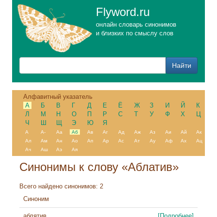
Flyword.ru
онлайн словарь синонимов
и близких по смыслу слов
Алфавитный указатель
А
Б
В
Г
Д
Е
Ё
Ж
З
И
Й
К
Л
М
Н
О
П
Р
С
Т
У
Ф
Х
Ц
Ч
Ш
Щ
Э
Ю
Я
А
А-
Аа
Аб
Ав
Аг
Ад
Аж
Аз
Аи
Ай
Ак
Ал
Ам
Ан
Ао
Ап
Ар
Ас
Ат
Ау
Аф
Ах
Ац
Ач
Аш
Аэ
Ая
Синонимы к слову «Аблатив»
Всего найдено синонимов: 2
Синоним
аблятив
[Подробнее]