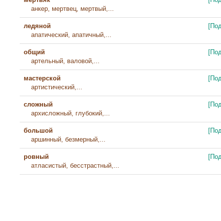
анкер, мертвец, мертвый,...
ледяной
[По
апатический, апатичный,...
общий
[По
артельный, валовой,...
мастерской
[По
артистический,...
сложный
[По
архисложный, глубокий,...
большой
[По
аршинный, безмерный,...
ровный
[По
атласистый, бесстрастный,...