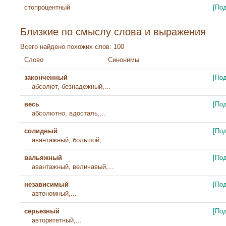
стопроцентный
[По
Близкие по смыслу слова и выражения
Всего найдено похожих слов: 100
Слово
Синонимы
законченный
[По
абсолют, безнадежный,...
весь
[По
абсолютно, вдосталь,...
солидный
[По
авантажный, большой,...
вальяжный
[По
авантажный, величавый,...
независимый
[По
автономный,...
серьезный
[По
авторитетный,...