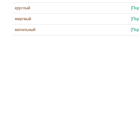
круглый
[По
мертвый
[По
могильный
[По