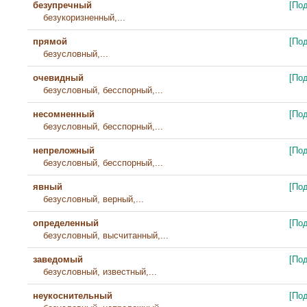
безупречный
[По
безукоризненный,...
прямой
[По
безусловный,...
очевидный
[По
безусловный, бесспорный,...
несомненный
[По
безусловный, бесспорный,...
непреложный
[По
безусловный, бесспорный,...
явный
[По
безусловный, верный,...
определенный
[По
безусловный, высчитанный,...
заведомый
[По
безусловный, известный,...
неукоснительный
[По