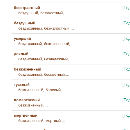
бесстрастный
[По
бездушный, безучастный,...
бездушный
[По
бездыханный, безжалостный,...
умерший
[По
бездыханный, безжизненный,...
дохлый
[По
бездыханный, безнадежный,...
безжизненный
[По
бездыханный, бесцветный,...
тусклый
[По
безжизненный, белесый,...
помертвелый
[По
безжизненный,...
мертвенный
[По
безжизненный, мертвый,...