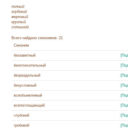
полный
глубокий
мертвый
круглый
сплошной
Всего найдено синонимов: 21
Синоним
беззаветный
[По
безотносительный
[По
безраздельный
[По
безусловный
[По
всеобъемлемый
[По
всепоглощающий
[По
глубокий
[По
гробовой
[По