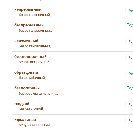
непрерывный
[По
безостановочный,...
беспрерывный
[По
безостановочный,...
неизменный
[По
безостановочный,...
безоговорочный
[По
безотговорочный,...
образцовый
[По
безошибочный,...
бесполезный
[По
безрезультативный,...
гладкий
[По
безрезьбовой,...
идеальный
[По
безукоризненный,...