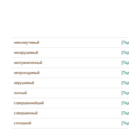
невозмутимый
[По
ненарушимый
[По
неограниченный
[По
непроходимый
[По
нерушимый
[По
полный
[По
совершеннейший
[По
совершенный
[По
сплошной
[По