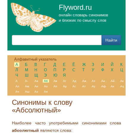
Flyword.ru
онлайн словарь синонимов
и близких по смыслу слов
Алфавитный указатель
А
Б
В
Г
Д
Е
Ё
Ж
З
И
Й
К
Л
М
Н
О
П
Р
С
Т
У
Ф
Х
Ц
Ч
Ш
Щ
Э
Ю
Я
А
А-
Аа
Аб
Ав
Аг
Ад
Аж
Аз
Аи
Ай
Ак
Ал
Ам
Ан
Ао
Ап
Ар
Ас
Ат
Ау
Аф
Ах
Ац
Ач
Аш
Аэ
Ая
Синонимы к слову
«Абсолютный»
Наиболее часто употребимыми синонимами слова
абсолютный
являются слова: