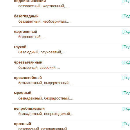
подвижнический
[По
беззаветный, жертвенный,...
безоглядный
[По
беззаветный, необозримый,...
жертвенный
[По
беззаветный,...
глухой
[По
безлюдный, глуховатый,...
чрезвычайный
[По
безмерный, зверский,...
преспокойный
[По
безмятежный, выдержанный,...
мрачный
[По
безнадежный, безрадостный,...
непробиваемый
[По
безнадежный, непроходимый,...
прочный
[По
безопасный, безошибочный,...