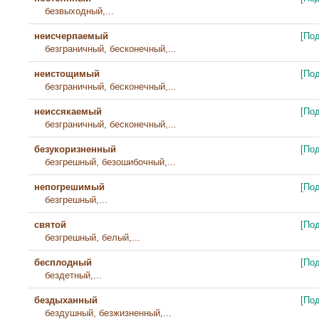
безвыходный,...
неисчерпаемый
[По
безграничный, бесконечный,...
неистощимый
[По
безграничный, бесконечный,...
неиссякаемый
[По
безграничный, бесконечный,...
безукоризненный
[По
безгрешный, безошибочный,...
непогрешимый
[По
безгрешный,...
святой
[По
безгрешный, белый,...
бесплодный
[По
бездетный,...
бездыханный
[По
бездушный, безжизненный,...