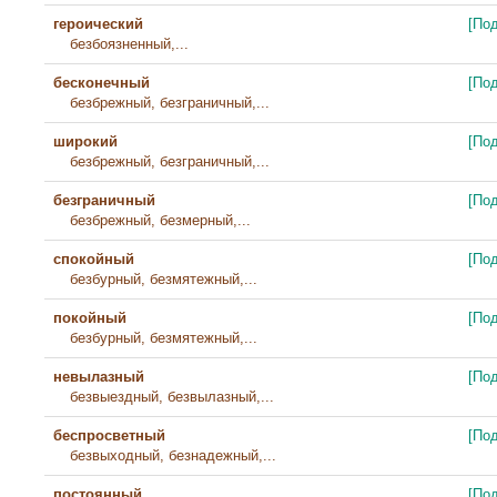
героический
[По
безбоязненный,...
бесконечный
[По
безбрежный, безграничный,...
широкий
[По
безбрежный, безграничный,...
безграничный
[По
безбрежный, безмерный,...
спокойный
[По
безбурный, безмятежный,...
покойный
[По
безбурный, безмятежный,...
невылазный
[По
безвыездный, безвылазный,...
беспросветный
[По
безвыходный, безнадежный,...
постоянный
[По