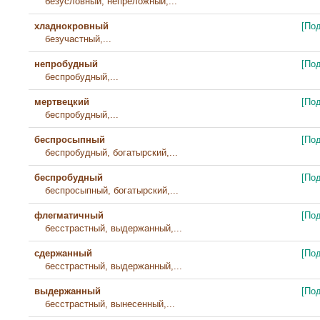
безусловный, непреложный,...
хладнокровный
[По
безучастный,...
непробудный
[По
беспробудный,...
мертвецкий
[По
беспробудный,...
беспросыпный
[По
беспробудный, богатырский,...
беспробудный
[По
беспросыпный, богатырский,...
флегматичный
[По
бесстрастный, выдержанный,...
сдержанный
[По
бесстрастный, выдержанный,...
выдержанный
[По
бесстрастный, вынесенный,...