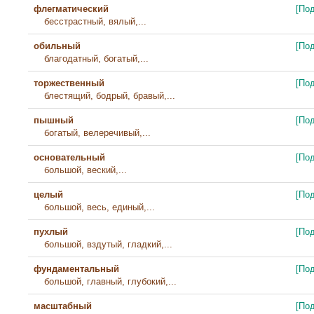
флегматический
[По
бесстрастный, вялый,...
обильный
[По
благодатный, богатый,...
торжественный
[По
блестящий, бодрый, бравый,...
пышный
[По
богатый, велеречивый,...
основательный
[По
большой, веский,...
целый
[По
большой, весь, единый,...
пухлый
[По
большой, вздутый, гладкий,...
фундаментальный
[По
большой, главный, глубокий,...
масштабный
[По