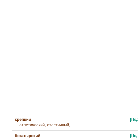
крепкий
[По
атлетический, атлетичный,...
богатырский
[По