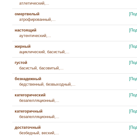
атлетический,...
омертвелый
[По
атрофированный,...
настоящий
[По
аутентический,...
жирный
[По
ациклический, басистый,...
густой
[По
басистый, басовитый,...
безнадежный
[По
бедственный, безвыходный,...
категорический
[По
безапелляционный,...
категоричный
[По
безапелляционный,...
достаточный
[По
безбедный, веский,...