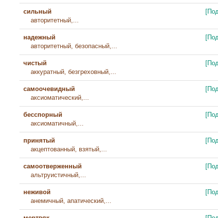
сильный
[По
авторитетный,...
надежный
[По
авторитетный, безопасный,...
чистый
[По
аккуратный, безгреховный,...
самоочевидный
[По
аксиоматический,...
бесспорный
[По
аксиоматичный,...
принятый
[По
акцептованный, взятый,...
самоотверженный
[По
альтруистичный,...
неживой
[По
анемичный, апатический,...
мертвяк
[По