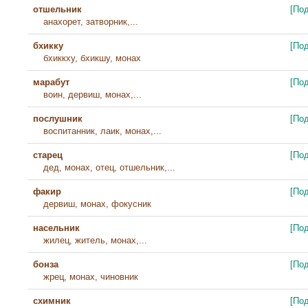
отшельник
[По
анахорет, затворник,...
бхикку
[По
бхиккху, бхикшу, монах
марабут
[По
воин, дервиш, монах,...
послушник
[По
воспитанник, лаик, монах,...
старец
[По
дед, монах, отец, отшельник,...
факир
[По
дервиш, монах, фокусник
насельник
[По
жилец, житель, монах,...
бонза
[По
жрец, монах, чиновник
схимник
[По