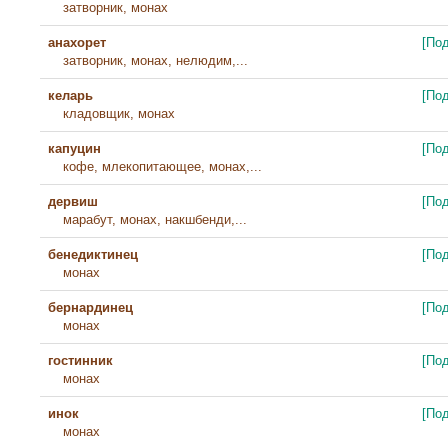
затворник, монах
анахорет
[По
затворник, монах, нелюдим,...
келарь
[По
кладовщик, монах
капуцин
[По
кофе, млекопитающее, монах,...
дервиш
[По
марабут, монах, накшбенди,...
бенедиктинец
[По
монах
бернардинец
[По
монах
гостинник
[По
монах
инок
[По
монах