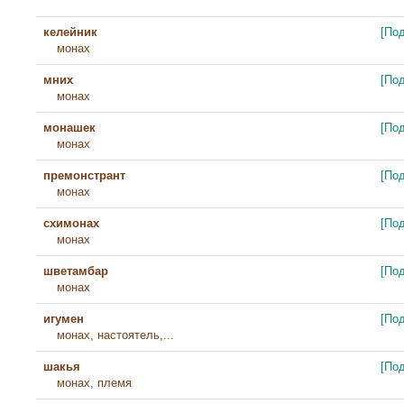
келейник
[По
монах
мних
[По
монах
монашек
[По
монах
премонстрант
[По
монах
схимонах
[По
монах
шветамбар
[По
монах
игумен
[По
монах, настоятель,...
шакья
[По
монах, племя