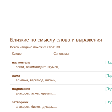
Близкие по смыслу слова и выражения
Всего найдено похожих слов: 39
Слово
Синонимы
настоятель
[По
аббат, архимандрит, игумен,...
лама
[По
альпака, верблюд, вигонь,...
подвижник
[По
анахорет, аскет, еремит,...
затворник
[По
анахорет, бирюк, дикарь,...