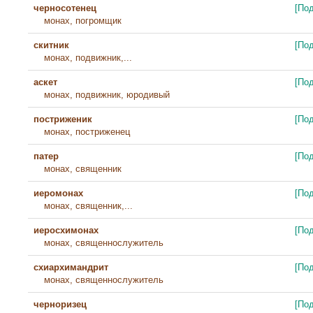
черносотенец
[По
монах, погромщик
скитник
[По
монах, подвижник,...
аскет
[По
монах, подвижник, юродивый
постриженик
[По
монах, постриженец
патер
[По
монах, священник
иеромонах
[По
монах, священник,...
иеросхимонах
[По
монах, священнослужитель
схиархимандрит
[По
монах, священнослужитель
черноризец
[По