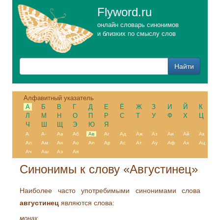
Flyword.ru
онлайн словарь синонимов
и близких по смыслу слов
Алфавитный указатель
А
Б
В
Г
Д
Е
Ё
Ж
З
И
Й
К
Л
М
Н
О
П
Р
С
Т
У
Ф
Х
Ц
Ч
Ш
Щ
Э
Ю
Я
А
А-
Аа
Аб
Ав
Аг
Ад
Аж
Аз
Аи
Ай
Ак
Ал
Ам
Ан
Ао
Ап
Ар
Ас
Ат
Ау
Аф
Ах
Ац
Ач
Аш
Аэ
Ая
Синонимы к слову «Августинец»
Наиболее часто употребимыми синонимами слова
августинец
являются слова:
монах