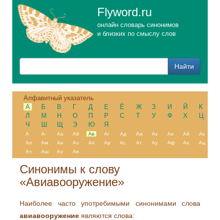
Flyword.ru
онлайн словарь синонимов
и близких по смыслу слов
Алфавитный указатель
А
Б
В
Г
Д
Е
Ё
Ж
З
И
Й
К
Л
М
Н
О
П
Р
С
Т
У
Ф
Х
Ц
Ч
Ш
Щ
Э
Ю
Я
А
А-
Аа
Аб
Ав
Аг
Ад
Аж
Аз
Аи
Ай
Ак
Ал
Ам
Ан
Ао
Ап
Ар
Ас
Ат
Ау
Аф
Ах
Ац
Ач
Аш
Аэ
Ая
Синонимы к слову
«Авиавооружение»
Наиболее часто употребимыми синонимами слова
авиавооружение
являются слова: