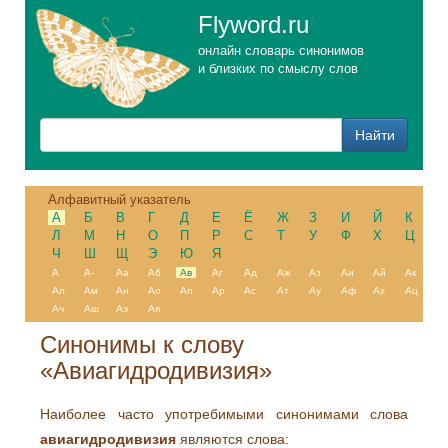
Flyword.ru
онлайн словарь синонимов
и близких по смыслу слов
Алфавитный указатель
А
Б
В
Г
Д
Е
Ё
Ж
З
И
Й
К
Л
М
Н
О
П
Р
С
Т
У
Ф
Х
Ц
Ч
Ш
Щ
Э
Ю
Я
А
А-
Аа
Аб
Ав
Аг
Ад
Аж
Аз
Аи
Ай
Ак
Ал
Ам
Ан
Ао
Ап
Ар
Ас
Ат
Ау
Аф
Ах
Ац
Ач
Аш
Аэ
Ая
Синонимы к слову
«Авиагидродивизия»
Наиболее часто употребимыми синонимами слова
авиагидродивизия
являются слова: