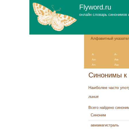
Flyword.ru
онлайн словарь синонимов 
Алфавитный указате
А
А-
Ал
Ам
Ач
Аш
Синонимы к 
Наиболее часто упо
линия
Всего найдено синоним
Синоним
авиамагистраль