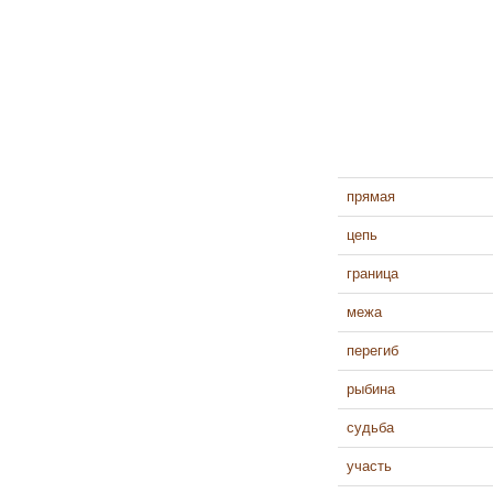
прямая
цепь
граница
межа
перегиб
рыбина
судьба
участь