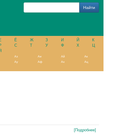
Е
Ё
Ж
З
И
Й
К
Р
С
Т
У
Ф
Х
Ц
Я
Аз
Аи
Ай
Ак
Ау
Аф
Ах
Ац
[Подробнее]