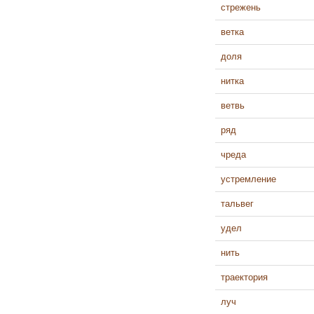
стрежень
ветка
доля
нитка
ветвь
ряд
чреда
устремление
тальвег
удел
нить
траектория
луч