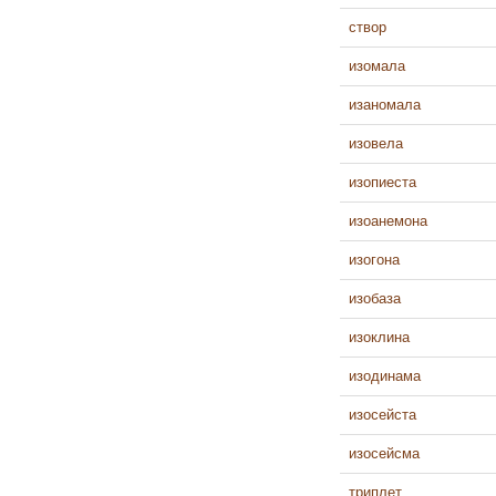
створ
изомала
изаномала
изовела
изопиеста
изоанемона
изогона
изобаза
изоклина
изодинама
изосейста
изосейсма
триплет