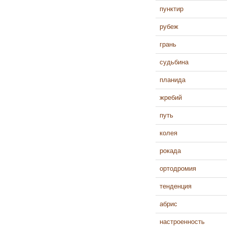
пунктир
рубеж
грань
судьбина
планида
жребий
путь
колея
рокада
ортодромия
тенденция
абрис
настроенность