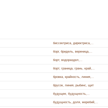
биссектриса, директриса,...
борг, бридель, вереница,...
борт, водораздел,...
борт, граница, грань, край,...
бровка, крайность, линия,...
брусок, линия, рыбинс, щит
будущее, будущность,...
будущность, доля, жеребий,...