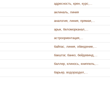
адресность, крен, курс,...
аклиналь, линия
аналогия, линия, прямая,...
арык, беломорканал,...
астроориентация,...
байпас, линия, обведение,...
бакштаг, банко, бейдевинд,...
баллер, клинось, книппель,...
барьер, водораздел,...