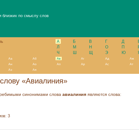
и близких по смыслу слов
ль
А
Б
В
Г
Д
Л
М
Н
О
П
Ч
Ш
Щ
Э
Ю
Аа
Аб
Ав
Аг
Ад
Аж
Ан
Ао
Ап
Ар
Ас
Ат
Аэ
Ая
слову «Авиалиния»
требимыми синонимами слова
авиалиния
являются слова:
ов: 3