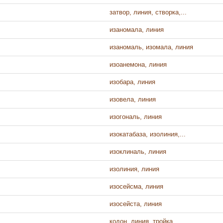
затвор, линия, створка,...
изаномала, линия
изаномаль, изомала, линия
изоанемона, линия
изобара, линия
изовела, линия
изогональ, линия
изокатабаза, изолиния,...
изоклиналь, линия
изолиния, линия
изосейсма, линия
изосейста, линия
кодон, линия, тройка