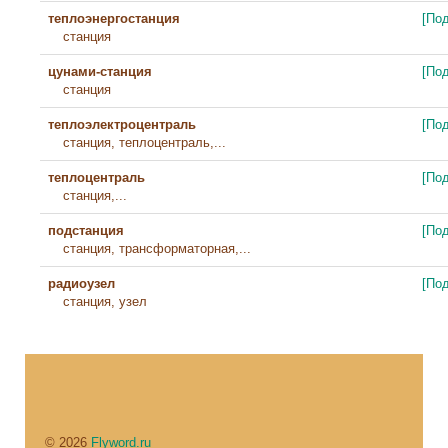
теплоэнергостанция
[По
станция
цунами-станция
[По
станция
теплоэлектроцентраль
[По
станция, теплоцентраль,...
теплоцентраль
[По
станция,...
подстанция
[По
станция, трансформаторная,...
радиоузел
[По
станция, узел
© 2026
Flyword.ru