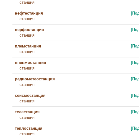
станция
нефтестанция
[По
станция
перфостанция
[По
станция
племстанция
[По
станция
пневмостанция
[По
станция
радиометеостанция
[По
станция
сейсмостанция
[По
станция
телестанция
[По
станция
теплостанция
[По
станция