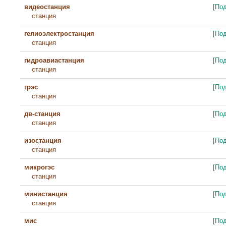
видеостанция
[По
станция
гелиоэлектростанция
[По
станция
гидроавиастанция
[По
станция
грэс
[По
станция
дв-станция
[По
станция
изостанция
[По
станция
микрогэс
[По
станция
министанция
[По
станция
мис
[По