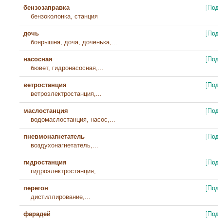
бензозаправка
[По
бензоколонка, станция
дочь
[По
боярышня, доча, доченька,...
насосная
[По
бювет, гидронасосная,...
ветростанция
[По
ветроэлектростанция,...
маслостанция
[По
водомаслостанция, насос,...
пневмонагнетатель
[По
воздухонагнетатель,...
гидростанция
[По
гидроэлектростанция,...
перегон
[По
дистиллирование,...
фарадей
[По