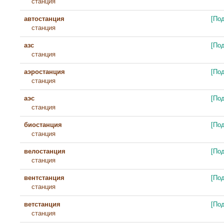
станция
автостанция
[По
станция
азс
[По
станция
аэростанция
[По
станция
аэс
[По
станция
биостанция
[По
станция
велостанция
[По
станция
вентстанция
[По
станция
ветстанция
[По
станция