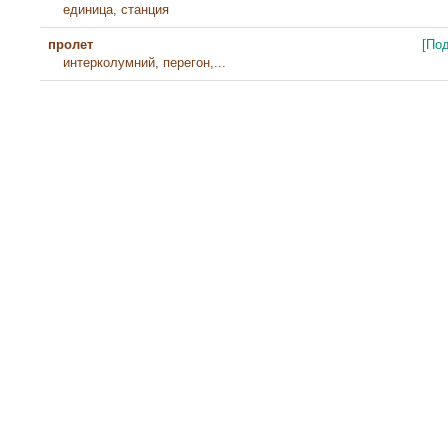
единица, станция
пролет
[По
интерколумний, перегон,...