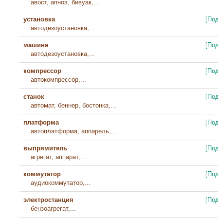
авост, апноэ, бивуак,...
установка
[По
автодезоустановка,...
машина
[По
автодезоустановка,...
компрессор
[По
автокомпрессор,...
станок
[По
автомат, беннер, бостонка,...
платформа
[По
автоплатформа, аппарель,...
выпрямитель
[По
агрегат, аппарат,...
коммутатор
[По
аудиокоммутатор,...
электростанция
[По
бензоагрегат,...