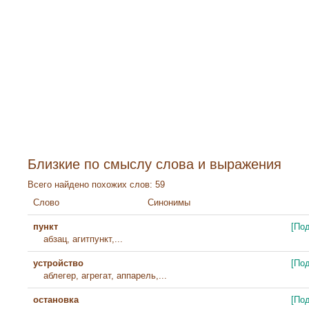
Близкие по смыслу слова и выражения
Всего найдено похожих слов: 59
Слово
Синонимы
пункт
[По
абзац, агитпункт,...
устройство
[По
аблегер, агрегат, аппарель,...
остановка
[По