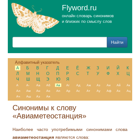
Flyword.ru
онлайн словарь синонимов
и близких по смыслу слов
Алфавитный указатель
А
Б
В
Г
Д
Е
Ё
Ж
З
И
Й
К
Л
М
Н
О
П
Р
С
Т
У
Ф
Х
Ц
Ч
Ш
Щ
Э
Ю
Я
А
А-
Аа
Аб
Ав
Аг
Ад
Аж
Аз
Аи
Ай
Ак
Ал
Ам
Ан
Ао
Ап
Ар
Ас
Ат
Ау
Аф
Ах
Ац
Ач
Аш
Аэ
Ая
Синонимы к слову
«Авиаметеостанция»
Наиболее часто употребимыми синонимами слова
авиаметеостанция
являются слова: