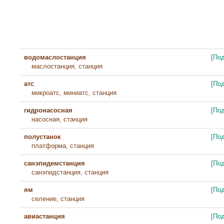
водомаслостанция
[По
маслостанция, станция
атс
[По
микроатс, миниатс, станция
гидронасосная
[По
насосная, станция
полустанок
[По
платформа, станция
санэпидемстанция
[По
санэпидстанция, станция
ям
[По
селение, станция
авиастанция
[По