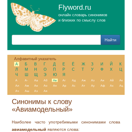
Flyword.ru
онлайн словарь синонимов
и близких по смыслу слов
Алфавитный указатель
А
Б
В
Г
Д
Е
Ё
Ж
З
И
Й
К
Л
М
Н
О
П
Р
С
Т
У
Ф
Х
Ц
Ч
Ш
Щ
Э
Ю
Я
А
А-
Аа
Аб
Ав
Аг
Ад
Аж
Аз
Аи
Ай
Ак
Ал
Ам
Ан
Ао
Ап
Ар
Ас
Ат
Ау
Аф
Ах
Ац
Ач
Аш
Аэ
Ая
Синонимы к слову
«Авиамодельный»
Наиболее часто употребимыми синонимами слова
авиамодельный
являются слова: