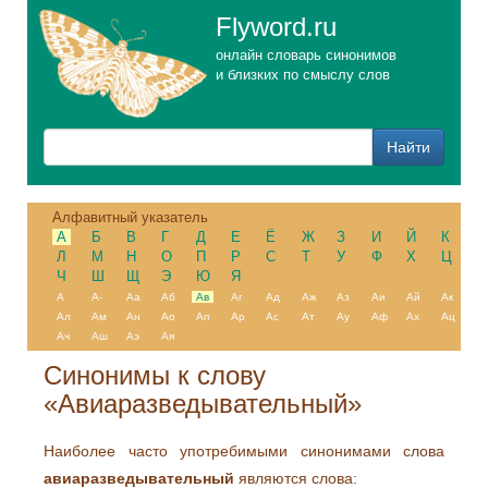
Flyword.ru
онлайн словарь синонимов
и близких по смыслу слов
Алфавитный указатель
А
Б
В
Г
Д
Е
Ё
Ж
З
И
Й
К
Л
М
Н
О
П
Р
С
Т
У
Ф
Х
Ц
Ч
Ш
Щ
Э
Ю
Я
А
А-
Аа
Аб
Ав
Аг
Ад
Аж
Аз
Аи
Ай
Ак
Ал
Ам
Ан
Ао
Ап
Ар
Ас
Ат
Ау
Аф
Ах
Ац
Ач
Аш
Аэ
Ая
Синонимы к слову
«Авиаразведывательный»
Наиболее часто употребимыми синонимами слова
авиаразведывательный
являются слова: