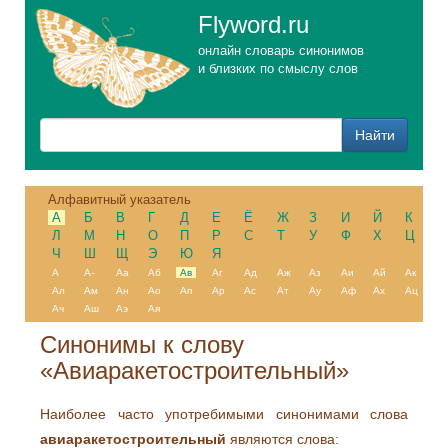
Flyword.ru
онлайн словарь синонимов
и близких по смыслу слов
Алфавитный указатель
А
Б
В
Г
Д
Е
Ё
Ж
З
И
Й
К
Л
М
Н
О
П
Р
С
Т
У
Ф
Х
Ц
Ч
Ш
Щ
Э
Ю
Я
А
А-
Аа
Аб
Ав
Аг
Ад
Аж
Аз
Аи
Ай
Ак
Ал
Ам
Ан
Ао
Ап
Ар
Ас
Ат
Ау
Аф
Ах
Ац
Ач
Аш
Аэ
Ая
Синонимы к слову
«Авиаракетостроительный»
Наиболее часто употребимыми синонимами слова
авиаракетостроительный
являются слова: