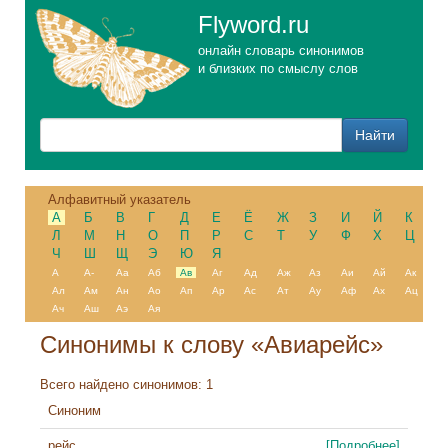
Flyword.ru
онлайн словарь синонимов
и близких по смыслу слов
Алфавитный указатель
А
Б
В
Г
Д
Е
Ё
Ж
З
И
Й
К
Л
М
Н
О
П
Р
С
Т
У
Ф
Х
Ц
Ч
Ш
Щ
Э
Ю
Я
А
А-
Аа
Аб
Ав
Аг
Ад
Аж
Аз
Аи
Ай
Ак
Ал
Ам
Ан
Ао
Ап
Ар
Ас
Ат
Ау
Аф
Ах
Ац
Ач
Аш
Аэ
Ая
Синонимы к слову «Авиарейс»
Всего найдено синонимов: 1
Синоним
рейс
[Подробнее]