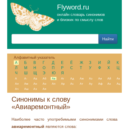
Flyword.ru
онлайн словарь синонимов
и близких по смыслу слов
Алфавитный указатель
А
Б
В
Г
Д
Е
Ё
Ж
З
И
Й
К
Л
М
Н
О
П
Р
С
Т
У
Ф
Х
Ц
Ч
Ш
Щ
Э
Ю
Я
А
А-
Аа
Аб
Ав
Аг
Ад
Аж
Аз
Аи
Ай
Ак
Ал
Ам
Ан
Ао
Ап
Ар
Ас
Ат
Ау
Аф
Ах
Ац
Ач
Аш
Аэ
Ая
Синонимы к слову
«Авиаремонтный»
Наиболее часто употребимыми синонимами слова
авиаремонтный
являются слова: