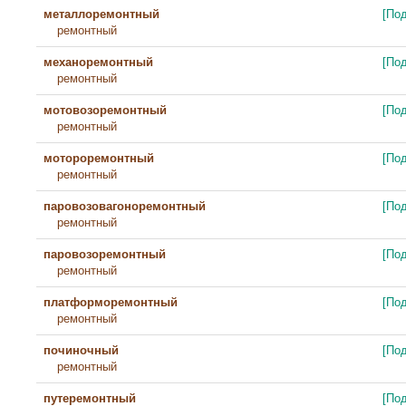
металлоремонтный
[По
ремонтный
механоремонтный
[По
ремонтный
мотовозоремонтный
[По
ремонтный
мотороремонтный
[По
ремонтный
паровозовагоноремонтный
[По
ремонтный
паровозоремонтный
[По
ремонтный
платформоремонтный
[По
ремонтный
починочный
[По
ремонтный
путеремонтный
[По