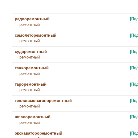
радиоремонтный
[По
ремонтный
самолеторемонтный
[По
ремонтный
судоремонтный
[По
ремонтный
танкоремонтный
[По
ремонтный
тароремонтный
[По
ремонтный
тепловозовагоноремонтный
[По
ремонтный
шпалоремонтный
[По
ремонтный
экскаватороремонтный
[По