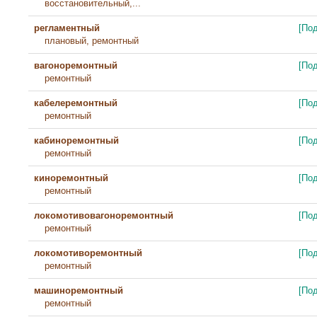
восстановительный,...
регламентный
[По
плановый, ремонтный
вагоноремонтный
[По
ремонтный
кабелеремонтный
[По
ремонтный
кабиноремонтный
[По
ремонтный
киноремонтный
[По
ремонтный
локомотивовагоноремонтный
[По
ремонтный
локомотиворемонтный
[По
ремонтный
машиноремонтный
[По
ремонтный