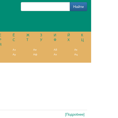
Е
Ё
Ж
З
И
Й
К
Р
С
Т
У
Ф
Х
Ц
Я
Аз
Аи
Ай
Ак
Ау
Аф
Ах
Ац
[Подробнее]