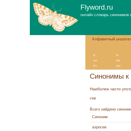
Flyword.ru
онлайн словарь синонимов 
Алфавитный указате
А
А-
Ал
Ам
Ач
Аш
Синонимы к 
Наиболее часто упо
сев
Всего найдено синоним
Синоним
аэросев