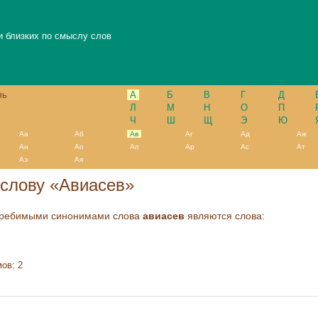
и близких по смыслу слов
ль
А
Б
В
Г
Д
Л
М
Н
О
П
Ч
Ш
Щ
Э
Ю
Аа
Аб
Ав
Аг
Ад
Аж
Ан
Ао
Ап
Ар
Ас
Ат
Аэ
Ая
слову «Авиасев»
требимыми синонимами слова
авиасев
являются слова:
ов: 2