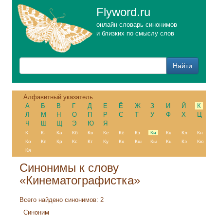
Flyword.ru
онлайн словарь синонимов
и близких по смыслу слов
Алфавитный указатель
А
Б
В
Г
Д
Е
Ё
Ж
З
И
Й
К
Л
М
Н
О
П
Р
С
Т
У
Ф
Х
Ц
Ч
Ш
Щ
Э
Ю
Я
К
К-
Ка
Кб
Кв
Ке
Кё
Кз
Ки
Кк
Кл
Кн
Ко
Кп
Кр
Кс
Кт
Ку
Кх
Кш
Кы
Кь
Кэ
Кю
Кя
Синонимы к слову
«Кинематографистка»
Всего найдено синонимов: 2
Синоним