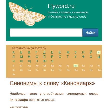
Flyword.ru
онлайн словарь синонимов
и близких по смыслу слов
Алфавитный указатель
А
Б
В
Г
Д
Е
Ё
Ж
З
И
Й
К
Л
М
Н
О
П
Р
С
Т
У
Ф
Х
Ц
Ч
Ш
Щ
Э
Ю
Я
К
К-
Ка
Кб
Кв
Ке
Кё
Кз
Ки
Кк
Кл
Кн
Ко
Кп
Кр
Кс
Кт
Ку
Кх
Кш
Кы
Кь
Кэ
Кю
Кя
Синонимы к слову «Киновиарх»
Наиболее часто употребимыми синонимами слова
киновиарх
являются слова:
настоятель