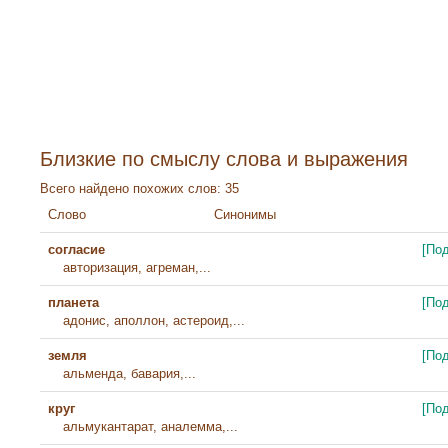
Близкие по смыслу слова и выражения
Всего найдено похожих слов: 35
Слово
Синонимы
согласие
[По
авторизация, агреман,...
планета
[По
адонис, аполлон, астероид,...
земля
[По
альменда, бавария,...
круг
[По
альмукантарат, аналемма,...