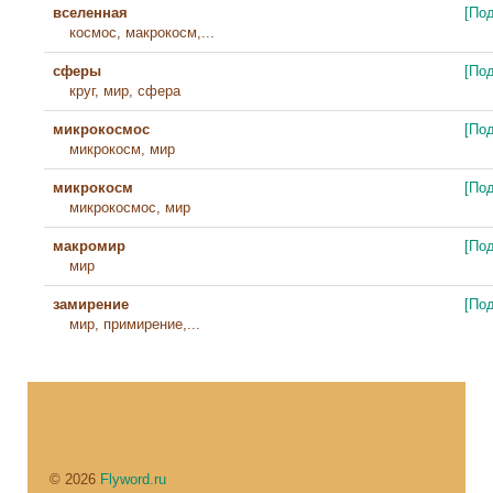
вселенная
[По
космос, макрокосм,...
сферы
[По
круг, мир, сфера
микрокосмос
[По
микрокосм, мир
микрокосм
[По
микрокосмос, мир
макромир
[По
мир
замирение
[По
мир, примирение,...
© 2026
Flyword.ru