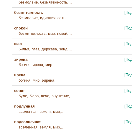
безмолвие, безмятежность,...
безмятежность
[По
безмолвие, идилличность,...
спокой
[По
безмятежность, мир, покой,...
шар
[По
билья, глаз, держава, зонд,...
эйрена
[По
богиня, ирена, мир
ирена
[По
богиня, мир, эйрена
совет
[По
буле, бюро, вече, внушение,...
подлунная
[По
вселенная, земля, мир,...
подсолнечная
[По
вселенная, земля, мир,...