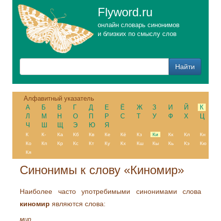
Flyword.ru
онлайн словарь синонимов
и близких по смыслу слов
Алфавитный указатель
А
Б
В
Г
Д
Е
Ё
Ж
З
И
Й
К
Л
М
Н
О
П
Р
С
Т
У
Ф
Х
Ц
Ч
Ш
Щ
Э
Ю
Я
К
К-
Ка
Кб
Кв
Ке
Кё
Кз
Ки
Кк
Кл
Кн
Ко
Кп
Кр
Кс
Кт
Ку
Кх
Кш
Кы
Кь
Кэ
Кю
Кя
Синонимы к слову «Киномир»
Наиболее часто употребимыми синонимами слова
киномир
являются слова:
мир