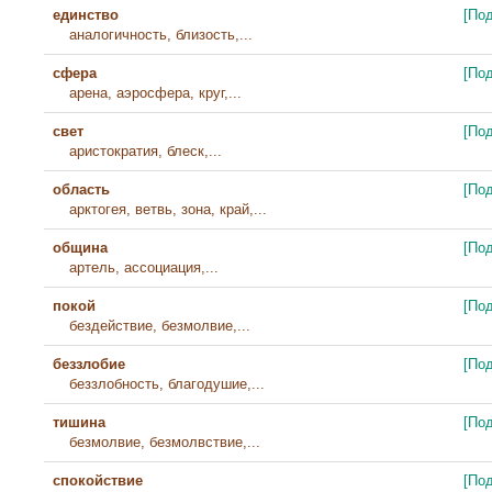
единство
[По
аналогичность, близость,...
сфера
[По
арена, аэросфера, круг,...
свет
[По
аристократия, блеск,...
область
[По
арктогея, ветвь, зона, край,...
община
[По
артель, ассоциация,...
покой
[По
бездействие, безмолвие,...
беззлобие
[По
беззлобность, благодушие,...
тишина
[По
безмолвие, безмолвствие,...
спокойствие
[По