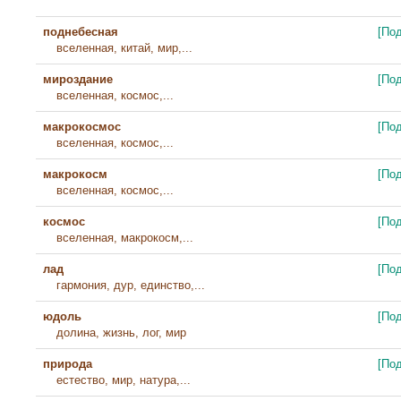
поднебесная
[По
вселенная, китай, мир,...
мироздание
[По
вселенная, космос,...
макрокосмос
[По
вселенная, космос,...
макрокосм
[По
вселенная, космос,...
космос
[По
вселенная, макрокосм,...
лад
[По
гармония, дур, единство,...
юдоль
[По
долина, жизнь, лог, мир
природа
[По
естество, мир, натура,...