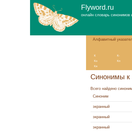
Flyword.ru
онлайн словарь синонимов 
Алфавитный указате
К
К-
Ко
Кп
Кя
Синонимы к 
Всего найдено синоним
Синоним
экранный
экранный
экранный