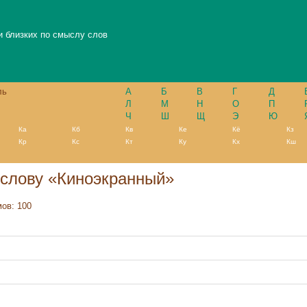
и близких по смыслу слов
ль
А
Б
В
Г
Д
Л
М
Н
О
П
Ч
Ш
Щ
Э
Ю
Ка
Кб
Кв
Ке
Кё
Кз
Кр
Кс
Кт
Ку
Кх
Кш
слову «Киноэкранный»
ов: 100