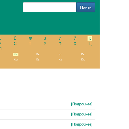
Е
Ё
Ж
З
И
Й
К
Р
С
Т
У
Ф
Х
Ц
Я
Ки
Кк
Кл
Кн
Кы
Кь
Кэ
Кю
[Подробнее]
[Подробнее]
[Подробнее]