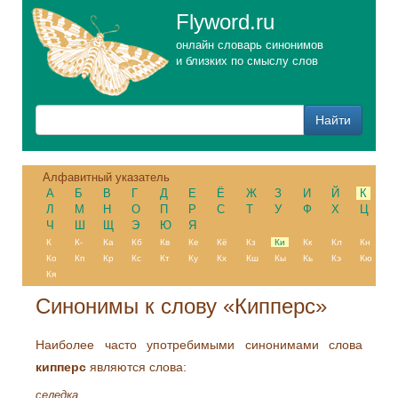
Flyword.ru
онлайн словарь синонимов
и близких по смыслу слов
Алфавитный указатель
А
Б
В
Г
Д
Е
Ё
Ж
З
И
Й
К
Л
М
Н
О
П
Р
С
Т
У
Ф
Х
Ц
Ч
Ш
Щ
Э
Ю
Я
К
К-
Ка
Кб
Кв
Ке
Кё
Кз
Ки
Кк
Кл
Кн
Ко
Кп
Кр
Кс
Кт
Ку
Кх
Кш
Кы
Кь
Кэ
Кю
Кя
Синонимы к слову «Кипперс»
Наиболее часто употребимыми синонимами слова
кипперс
являются слова:
селедка