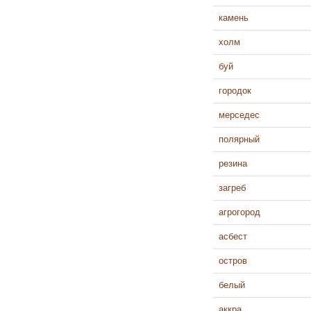
камень
холм
буй
городок
мерседес
полярный
резина
загреб
агрогород
асбест
остров
белый
аккра