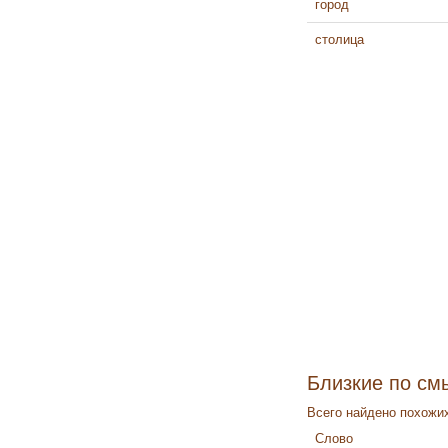
город
столица
Близкие по см
Всего найдено похожих
Слово