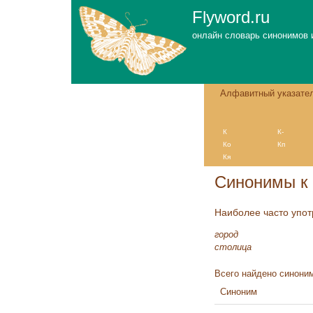
Flyword.ru
онлайн словарь синонимов 
Алфавитный указате
К
К-
Ко
Кп
Кя
Синонимы к 
Наиболее часто упо
город
столица
Всего найдено синоним
Синоним