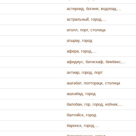
астероид, богиня, водопад,...
астральный, город,...
атолл, порт, столица
атырау, город
афера, город,...
афидиус, батискаф, бембекс,...
ахтиар, город, порт
ашгабат, полторацк, столица
ашхабад, город
балобан, гор, город, кобчик,...
балтийск, город
баронск, город,...