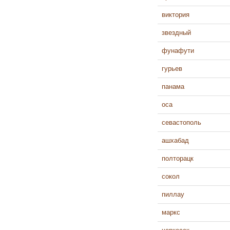
виктория
звездный
фунафути
гурьев
панама
оса
севастополь
ашхабад
полторацк
сокол
пиллау
маркс