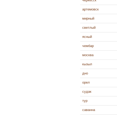
черкесск
артемовск
мирный
светлый
ясный
чембар
москва
кызыл
дно
орел
судак
тур
саванна