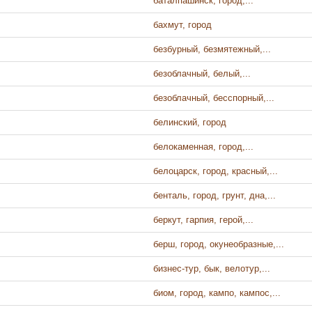
баталпашинск, город,...
бахмут, город
безбурный, безмятежный,...
безоблачный, белый,...
безоблачный, бесспорный,...
белинский, город
белокаменная, город,...
белоцарск, город, красный,...
бенталь, город, грунт, дна,...
беркут, гарпия, герой,...
берш, город, окунеобразные,...
бизнес-тур, бык, велотур,...
биом, город, кампо, кампос,...