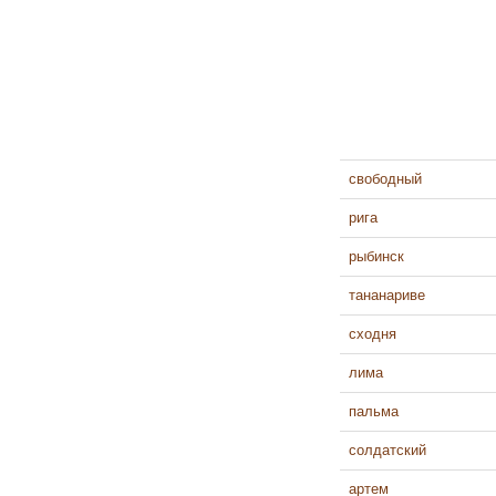
свободный
рига
рыбинск
тананариве
сходня
лима
пальма
солдатский
артем