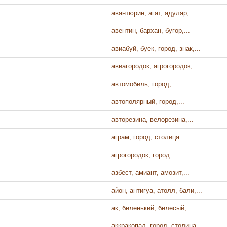
авантюрин, агат, адуляр,...
авентин, бархан, бугор,...
авиабуй, буек, город, знак,...
авиагородок, агрогородок,...
автомобиль, город,...
автополярный, город,...
авторезина, велорезина,...
аграм, город, столица
агрогородок, город
азбест, амиант, амозит,...
айон, антигуа, атолл, бали,...
ак, беленький, белесый,...
аккракопал, город, столица