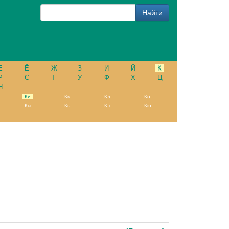
Е
Ё
Ж
З
И
Й
К
Р
С
Т
У
Ф
Х
Ц
Я
Ки
Кк
Кл
Кн
Кы
Кь
Кэ
Кю