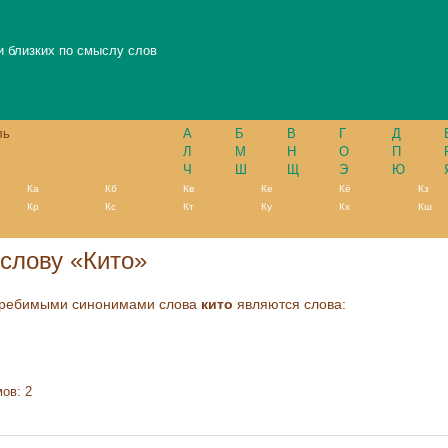
и близких по смыслу слов
ль
А
Б
В
Г
Д
Л
М
Н
О
П
Ч
Ш
Щ
Э
Ю
Ка
Кб
Кв
Ке
Кё
Кз
Кр
Кс
Кт
Ку
Кх
Кш
слову «Кито»
требимыми синонимами слова
кито
являются слова:
ов: 2