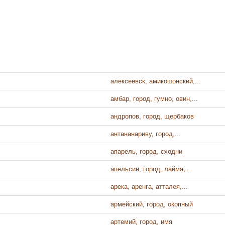
алексеевск, амикошонский,...
амбар, город, гумно, овин,...
андропов, город, щербаков
антананариву, город,...
апарель, город, сходни
апельсин, город, лайма,...
арека, аренга, атталея,...
армейский, город, окопный
артемий, город, имя