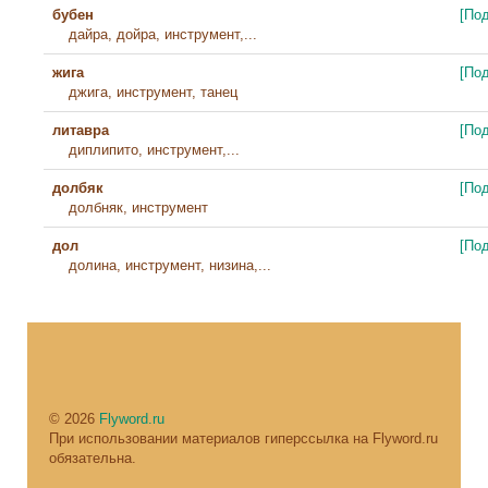
бубен
[По
дайра, дойра, инструмент,...
жига
[По
джига, инструмент, танец
литавра
[По
диплипито, инструмент,...
долбяк
[По
долбняк, инструмент
дол
[По
долина, инструмент, низина,...
© 2026
Flyword.ru
При использовании материалов гиперссылка на Flyword.ru
обязательна.