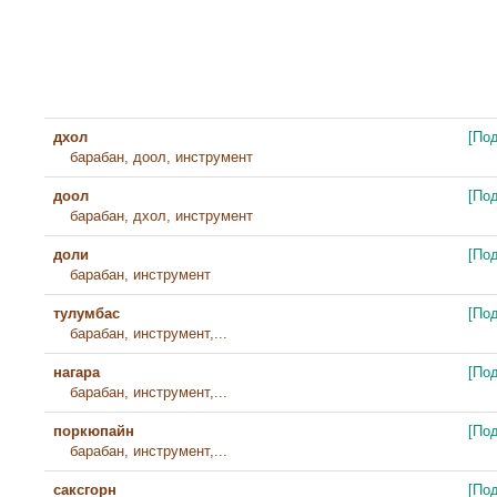
дхол
[По
барабан, доол, инструмент
доол
[По
барабан, дхол, инструмент
доли
[По
барабан, инструмент
тулумбас
[По
барабан, инструмент,...
нагара
[По
барабан, инструмент,...
поркюпайн
[По
барабан, инструмент,...
саксгорн
[По