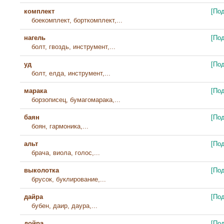
комплект
[По
боекомплект, борткомплект,...
нагель
[По
болт, гвоздь, инструмент,...
уд
[По
болт, елда, инструмент,...
марака
[По
борзописец, бумагомарака,...
баян
[По
боян, гармоника,...
альт
[По
брача, виола, голос,...
выколотка
[По
брусок, буклирование,...
дайра
[По
бубен, даир, даура,...
дойра
[По