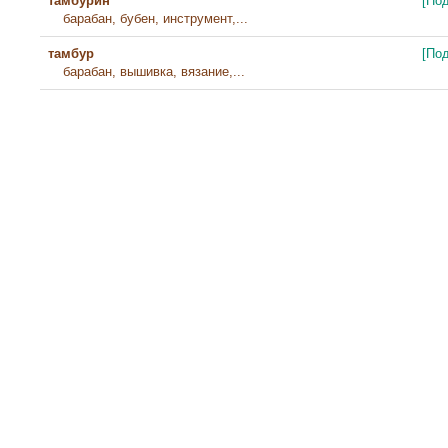
тамбурин
[По
барабан, бубен, инструмент,...
тамбур
[По
барабан, вышивка, вязание,...