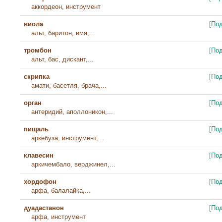
аккордеон, инструмент
виола
[По
альт, баритон, имя,...
тромбон
[По
альт, бас, дискант,...
скрипка
[По
амати, басетля, брача,...
орган
[По
антеридий, аполлоникон,...
пищаль
[По
аркебуза, инструмент,...
клавесин
[По
аркичембало, верджинел,...
хордофон
[По
арфа, балалайка,...
дуадастанон
[По
арфа, инструмент