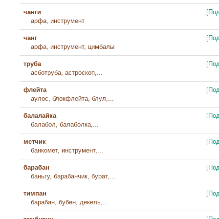
чанги
[По
арфа, инструмент
чанг
[По
арфа, инструмент, цимбалы
труба
[По
асботруба, астроскоп,...
флейта
[По
аулос, блокфлейта, блул,...
балалайка
[По
балабол, балаболка,...
метчик
[По
банкомет, инструмент,...
барабан
[По
баньгу, барабанчик, бурат,...
тимпан
[По
барабан, бубен, декель,...