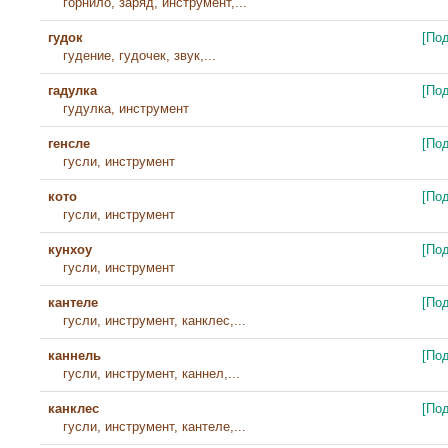
горнило, заряд, инструмент,...
гудок
[По
гудение, гудочек, звук,...
гадулка
[По
гудулка, инструмент
генсле
[По
гусли, инструмент
кото
[По
гусли, инструмент
кунхоу
[По
гусли, инструмент
кантеле
[По
гусли, инструмент, канклес,...
каннель
[По
гусли, инструмент, каннел,...
канклес
[По
гусли, инструмент, кантеле,...