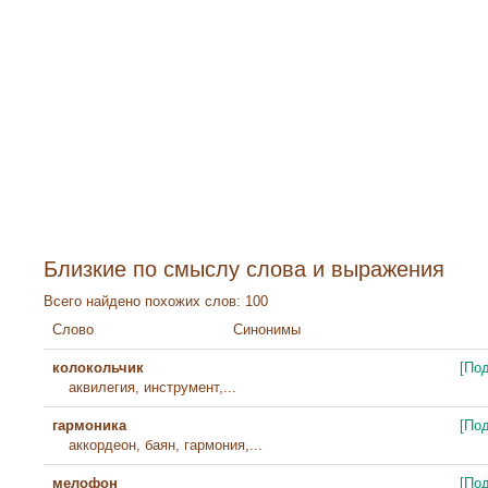
Близкие по смыслу слова и выражения
Всего найдено похожих слов: 100
Слово
Синонимы
колокольчик
[По
аквилегия, инструмент,...
гармоника
[По
аккордеон, баян, гармония,...
мелофон
[По