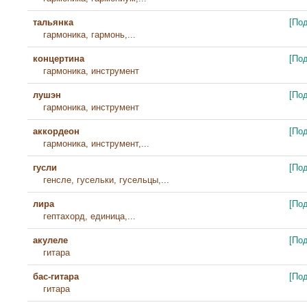
тальянка
[По
гармоника, гармонь,...
концертина
[По
гармоника, инструмент
лушэн
[По
гармоника, инструмент
аккордеон
[По
гармоника, инструмент,...
гусли
[По
генсле, гусельки, гусельцы,...
лира
[По
гептахорд, единица,...
акулеле
[По
гитара
бас-гитара
[По
гитара