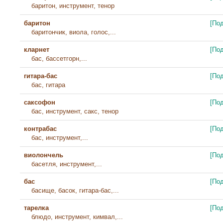
баритон, инструмент, тенор
баритон
[По
баритончик, виола, голос,...
кларнет
[По
бас, бассетгорн,...
гитара-бас
[По
бас, гитара
саксофон
[По
бас, инструмент, сакс, тенор
контрабас
[По
бас, инструмент,...
виолончель
[По
басетля, инструмент,...
бас
[По
басище, басок, гитара-бас,...
тарелка
[По
блюдо, инструмент, кимвал,...