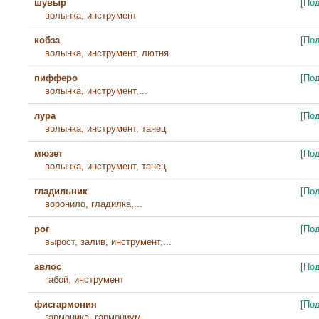
шувыр
[По
волынка, инструмент
кобза
[По
волынка, инструмент, лютня
пифферо
[По
волынка, инструмент,...
лура
[По
волынка, инструмент, танец
мюзет
[По
волынка, инструмент, танец
гладильник
[По
воронило, гладилка,...
рог
[По
вырост, залив, инструмент,...
авлос
[По
габой, инструмент
фисгармония
[По
гармоника, гармониум,...