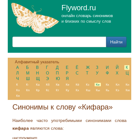
Flyword.ru
онлайн словарь синонимов
и близких по смыслу слов
Алфавитный указатель
А
Б
В
Г
Д
Е
Ё
Ж
З
И
Й
К
Л
М
Н
О
П
Р
С
Т
У
Ф
Х
Ц
Ч
Ш
Щ
Э
Ю
Я
К
К-
Ка
Кб
Кв
Ке
Кё
Кз
Ки
Кк
Кл
Кн
Ко
Кп
Кр
Кс
Кт
Ку
Кх
Кш
Кы
Кь
Кэ
Кю
Кя
Синонимы к слову «Кифара»
Наиболее часто употребимыми синонимами слова
кифара
являются слова:
инструмент