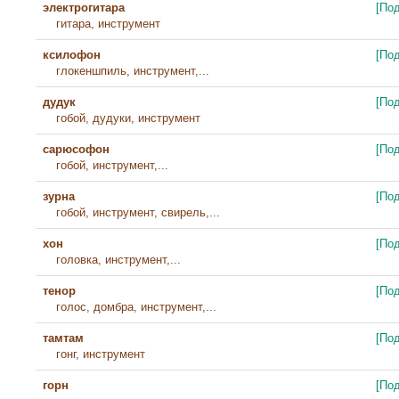
электрогитара
[По
гитара, инструмент
ксилофон
[По
глокеншпиль, инструмент,...
дудук
[По
гобой, дудуки, инструмент
сарюсофон
[По
гобой, инструмент,...
зурна
[По
гобой, инструмент, свирель,...
хон
[По
головка, инструмент,...
тенор
[По
голос, домбра, инструмент,...
тамтам
[По
гонг, инструмент
горн
[По