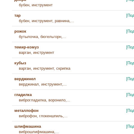
бубен, инструмент
тар
[По
бубен, инструмент, равнина,...
рожок
[По
бутылочка, бюгельгорн,...
темир-комуз
[По
варган, инструмент
кубыз
[По
варган, инструмент, скрипка
верджинел
[По
верджинал, инструмент,...
гладилка
[По
виброгладилка, воронило,...
металлофон
[По
виброфон, глокеншпиль,...
шлифмашина
[По
виброшлифмашина,...