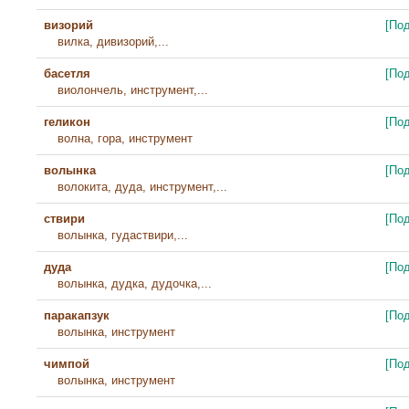
визорий
[По
вилка, дивизорий,...
басетля
[По
виолончель, инструмент,...
геликон
[По
волна, гора, инструмент
волынка
[По
волокита, дуда, инструмент,...
ствири
[По
волынка, гудаствири,...
дуда
[По
волынка, дудка, дудочка,...
паракапзук
[По
волынка, инструмент
чимпой
[По
волынка, инструмент