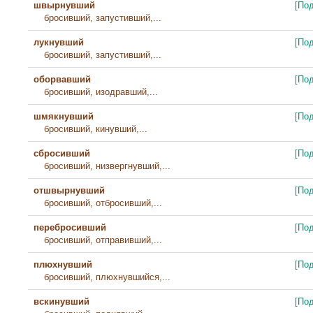
швырнувший
[По
бросивший, запустивший,...
лукнувший
[По
бросивший, запустивший,...
оборвавший
[По
бросивший, изодравший,...
шмякнувший
[По
бросивший, кинувший,...
сбросивший
[По
бросивший, низвергнувший,...
отшвырнувший
[По
бросивший, отбросивший,...
перебросивший
[По
бросивший, отправивший,...
плюхнувший
[По
бросивший, плюхнувшийся,...
вскинувший
[По