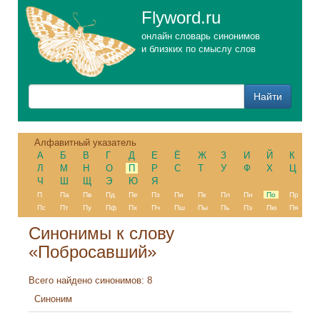
Flyword.ru
онлайн словарь синонимов
и близких по смыслу слов
Алфавитный указатель
А
Б
В
Г
Д
Е
Ё
Ж
З
И
Й
К
Л
М
Н
О
П
Р
С
Т
У
Ф
Х
Ц
Ч
Ш
Щ
Э
Ю
Я
П
Па
Пв
Пд
Пе
Пз
Пи
Пк
Пл
Пн
По
Пр
Пс
Пт
Пу
Пф
Пх
Пч
Пш
Пы
Пь
Пэ
Пю
Пя
Синонимы к слову
«Побросавший»
Всего найдено синонимов: 8
Синоним