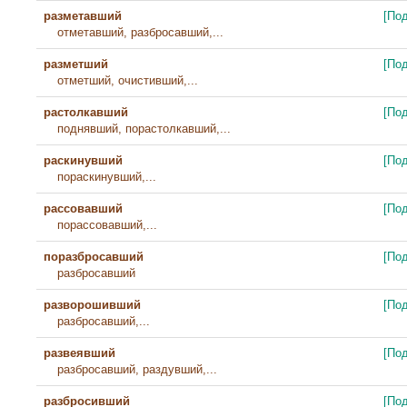
разметавший
[По
отметавший, разбросавший,...
разметший
[По
отметший, очистивший,...
растолкавший
[По
поднявший, порастолкавший,...
раскинувший
[По
пораскинувший,...
рассовавший
[По
порассовавший,...
поразбросавший
[По
разбросавший
разворошивший
[По
разбросавший,...
развеявший
[По
разбросавший, раздувший,...
разбросивший
[По