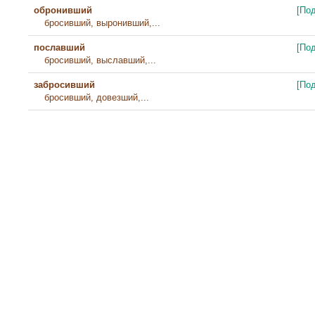
обронивший
[По
бросивший, выронивший,...
пославший
[По
бросивший, выславший,...
забросивший
[По
бросивший, довезший,...