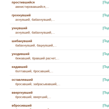
простившийся
[По
амнистировавшийся,...
грохнувший
[По
ахнувший, бабахнувший,...
ухнувший
[По
ахнувший, бабахнувший,...
шибанувший
[По
бабахнувший, бацнувший,...
уходивший
[По
бежавший, бравший расчет,...
кидавший
[По
болтавший, бросавший,...
оставлявший
[По
бросавший, забрасывавший,...
ввергнувший
[По
бросивший, ввергший,...
вбросивший
[По