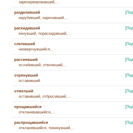
зарезервировавший,...
разделивший
[По
изрубивший, нарезавший,...
раскидавший
[По
кинувший, пораскидавший,...
слетевший
[По
низвергнувшийся,...
рассеявший
[По
ослабивший, отвлекший,...
отрянувший
[По
оставивший
отметший
[По
оставивший, отбросивший,...
прощавшийся
[По
откланивавшийся,...
распрощавшийся
[По
откланявшийся, покинувший,...