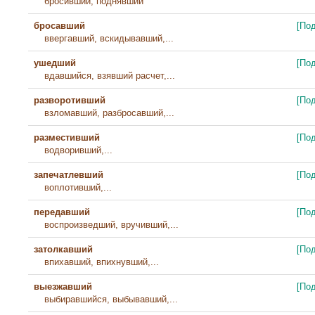
бросивший, поднявший
бросавший
[По
ввергавший, вскидывавший,...
ушедший
[По
вдавшийся, взявший расчет,...
разворотивший
[По
взломавший, разбросавший,...
разместивший
[По
водворивший,...
запечатлевший
[По
воплотивший,...
передавший
[По
воспроизведший, вручивший,...
затолкавший
[По
впихавший, впихнувший,...
выезжавший
[По
выбиравшийся, выбывавший,...