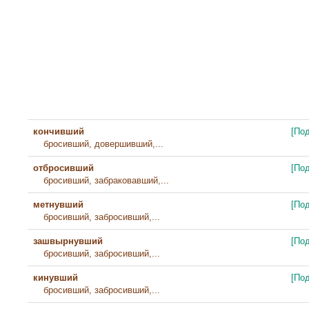
кончивший
[По
бросивший, довершивший,...
отбросивший
[По
бросивший, забраковавший,...
метнувший
[По
бросивший, забросивший,...
зашвырнувший
[По
бросивший, забросивший,...
кинувший
[По
бросивший, забросивший,...