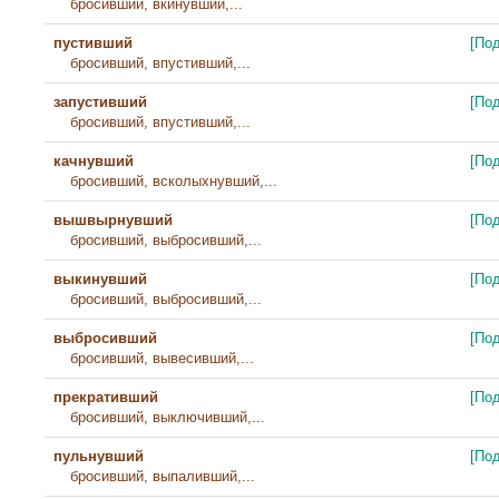
бросивший, вкинувший,...
пустивший
[По
бросивший, впустивший,...
запустивший
[По
бросивший, впустивший,...
качнувший
[По
бросивший, всколыхнувший,...
вышвырнувший
[По
бросивший, выбросивший,...
выкинувший
[По
бросивший, выбросивший,...
выбросивший
[По
бросивший, вывесивший,...
прекративший
[По
бросивший, выключивший,...
пульнувший
[По
бросивший, выпаливший,...