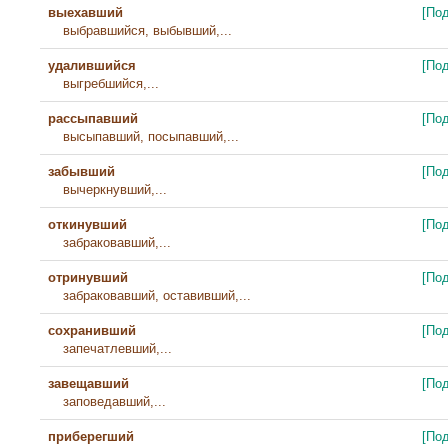
выехавший
[По
выбравшийся, выбывший,...
удалившийся
[По
выгребшийся,...
рассыпавший
[По
высыпавший, посыпавший,...
забывший
[По
вычеркнувший,...
откинувший
[По
забраковавший,...
отринувший
[По
забраковавший, оставивший,...
сохранивший
[По
запечатлевший,...
завещавший
[По
заповедавший,...
приберегший
[По