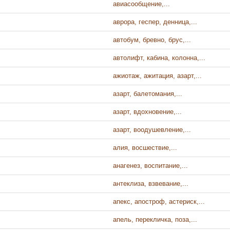
авиасообщение,...
аврора, геспер, денница,...
автобум, бревно, брус,...
автолифт, кабина, колонна,...
ажиотаж, ажитация, азарт,...
азарт, балетомания,...
азарт, вдохновение,...
азарт, воодушевление,...
алия, восшествие,...
анагенез, воспитание,...
антеклиза, взвевание,...
апекс, апостроф, астериск,...
апель, перекличка, поза,...