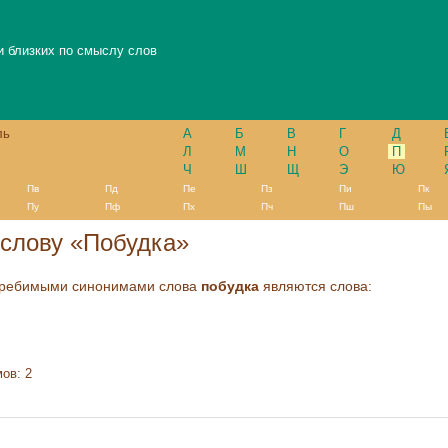
и близких по смыслу слов
ль
А
Б
В
Г
Д
Л
М
Н
О
П
Ч
Ш
Щ
Э
Ю
Пв
Пд
Пе
Пз
Пи
Пк
Пу
Пф
Пх
Пч
Пш
Пы
слову «Побудка»
требимыми синонимами слова
побудка
являются слова:
ов: 2