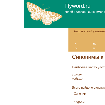
Flyword.ru
онлайн словарь синонимов 
Алфавитный указате
П
Па
Пс
Пт
Синонимы к 
Наиболее часто упо
сигнал
подъем
Всего найдено синоним
Синоним
подъем