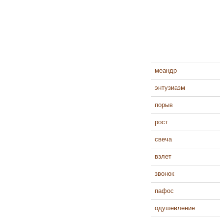
меандр
энтузиазм
порыв
рост
свеча
взлет
звонок
пафос
одушевление