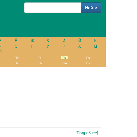
Е
Ё
Ж
З
И
Й
К
Р
С
Т
У
Ф
Х
Ц
Я
Пл
Пн
По
Пр
Пь
Пэ
Пю
Пя
[Подробнее]