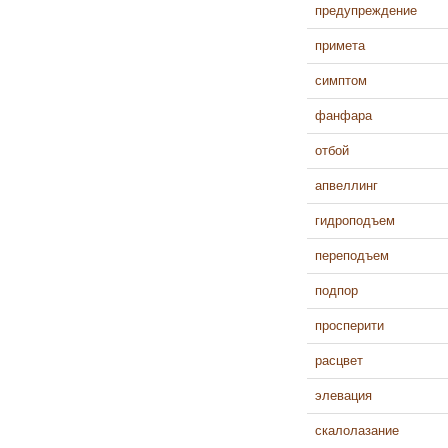
предупреждение
примета
симптом
фанфара
отбой
апвеллинг
гидроподъем
переподъем
подпор
просперити
расцвет
элевация
скалолазание