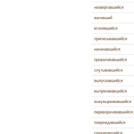
низвергавшийся
валивший
вгонявшийся
приписывавшийся
начинавшийся
проваливавшийся
спутывавшийся
выпускавшийся
вытряхивавшийся
выкувыркивавшийся
переворачивавшийся
повреждавшийся
свихивавшийся