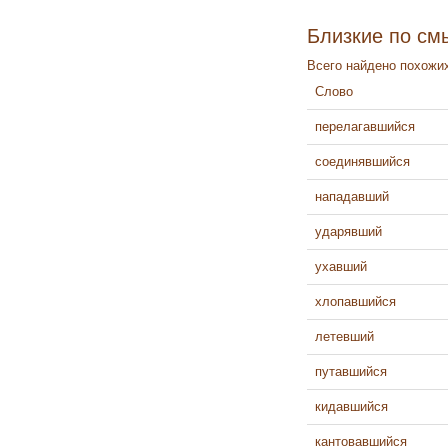
Близкие по см
Всего найдено похожих
Слово
перелагавшийся
соединявшийся
нападавший
ударявший
ухавший
хлопавшийся
летевший
путавшийся
кидавшийся
кантовавшийся