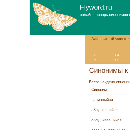
Flyword.ru
онлайн словарь синонимов 
Алфавитный указате
П
Па
Пс
Пт
Синонимы к
Всего найдено синоним
Синоним
валившийся
обрушавшийся
обрушивавшийся