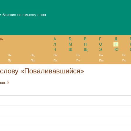
и близких по смыслу слов
ль
А
Б
В
Г
Д
Л
М
Н
О
П
Ч
Ш
Щ
Э
Ю
Пв
Пд
Пе
Пз
Пи
Пк
Пу
Пф
Пх
Пч
Пш
Пы
 слову «Поваливавшийся»
ов: 8