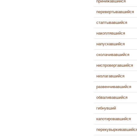
принижавшийся
перевертывавшийся
стаптывавшийся
накоплявшийся
напускавшийся
сколачивавшийся
ниспровергавшийся
низлагавшийся
развенчивавшийся
обваливавшийся
гибнувший
капотировавшийся
перекувыркивавшийс