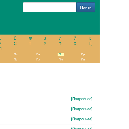
Е
Ё
Ж
З
И
Й
К
Р
С
Т
У
Ф
Х
Ц
Я
Пл
Пн
По
Пр
Пь
Пэ
Пю
Пя
[Подробнее]
[Подробнее]
[Подробнее]