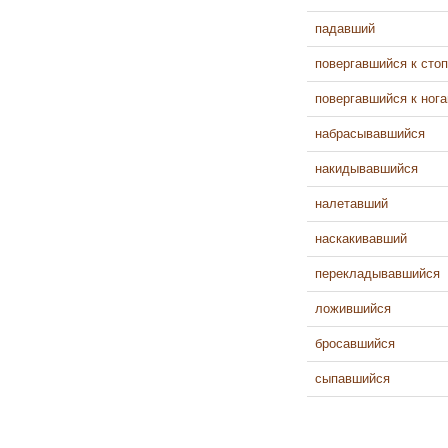
падавший
повергавшийся к сто
повергавшийся к ног
набрасывавшийся
накидывавшийся
налетавший
наскакивавший
перекладывавшийся
ложившийся
бросавшийся
сыпавшийся