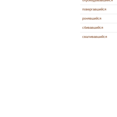
опрокидывавшийся
повергавшийся
ронявшийся
сбивавшийся
сваливавшийся