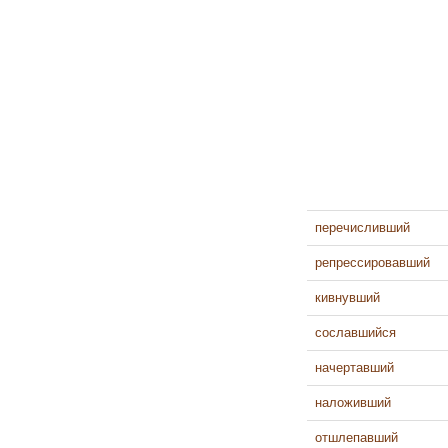
перечисливший
репрессировавший
кивнувший
сославшийся
начертавший
наложивший
отшлепавший