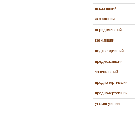
показавший
обязавший
определивший
казнивший
подтвердивший
предложивший
завещавший
предначертивший
предначертавший
упомянувший