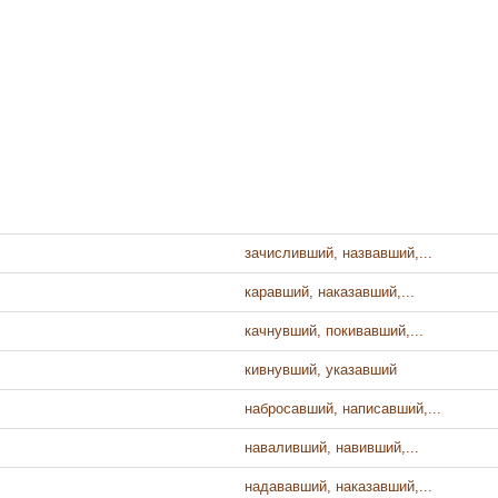
зачисливший, назвавший,...
каравший, наказавший,...
качнувший, покивавший,...
кивнувший, указавший
набросавший, написавший,...
наваливший, навивший,...
надававший, наказавший,...