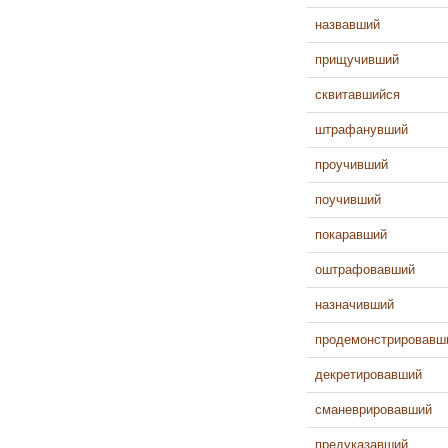
назвавший
прищучивший
сквитавшийся
штрафанувший
проучивший
поучивший
покаравший
оштрафовавший
назначивший
продемонстрировавш
декретировавший
сманеврировавший
предуказавший