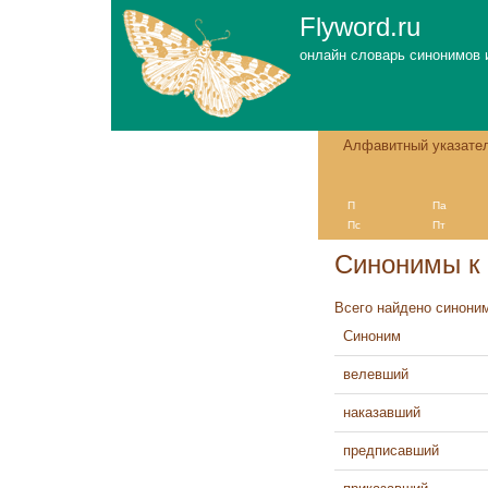
Flyword.ru
онлайн словарь синонимов 
Алфавитный указате
П
Па
Пс
Пт
Синонимы к
Всего найдено синоним
Синоним
велевший
наказавший
предписавший