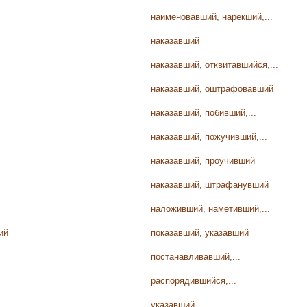
наименовавший, нарекший,...
наказавший
наказавший, отквитавшийся,...
наказавший, оштрафовавший
наказавший, побивший,...
наказавший, пожучивший,...
наказавший, проучивший
наказавший, штрафанувший
наложивший, наметивший,...
ий
показавший, указавший
постанавливавший,...
распорядившийся,...
указавший