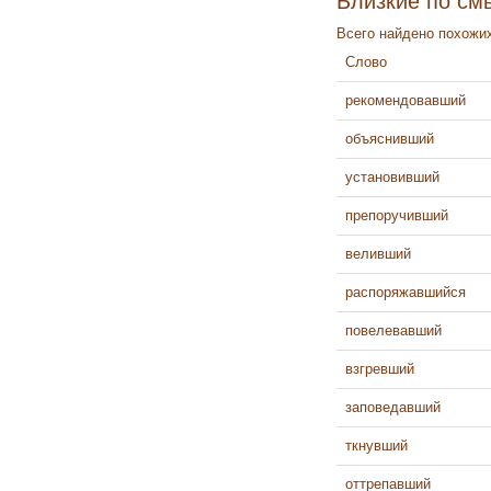
Близкие по см
Всего найдено похожих
Слово
рекомендовавший
объяснивший
установивший
препоручивший
веливший
распоряжавшийся
повелевавший
взгревший
заповедавший
ткнувший
оттрепавший