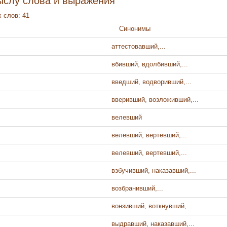
ыслу слова и выражения
 слов: 41
Синонимы
аттестовавший,...
вбивший, вдолбивший,...
введший, водворивший,...
вверивший, возложивший,...
велевший
велевший, вертевший,...
велевший, вертевший,...
взбучивший, наказавший,...
возбранивший,...
вонзивший, воткнувший,...
выдравший, наказавший,...