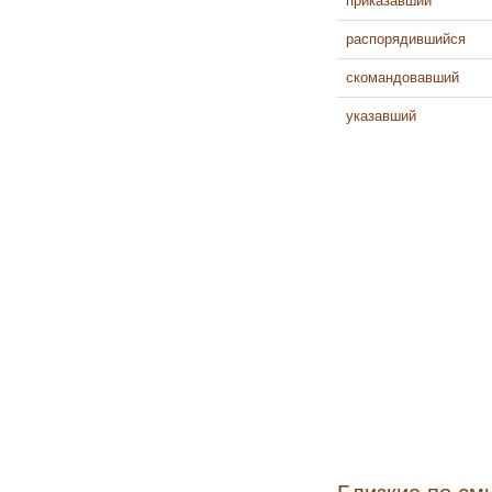
приказавший
распорядившийся
скомандовавший
указавший