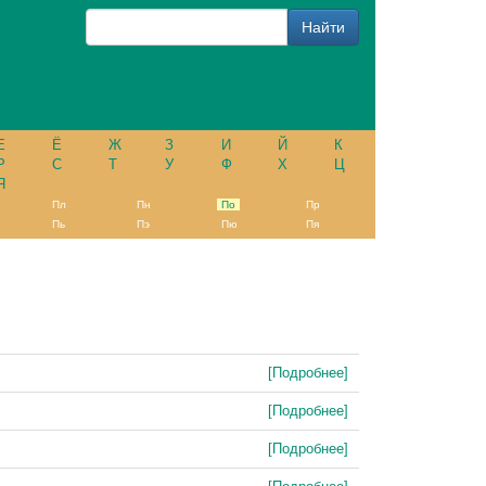
Е
Ё
Ж
З
И
Й
К
Р
С
Т
У
Ф
Х
Ц
Я
Пл
Пн
По
Пр
Пь
Пэ
Пю
Пя
[Подробнее]
[Подробнее]
[Подробнее]