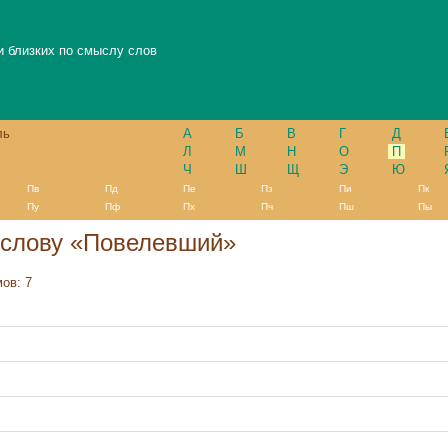
и близких по смыслу слов
ль
А
Б
В
Г
Д
Л
М
Н
О
П
Ч
Ш
Щ
Э
Ю
Пв
Пд
Пе
Пз
Пи
Пк
Пу
Пф
Пх
Пч
Пш
Пы
 слову «Повелевший»
ов: 7