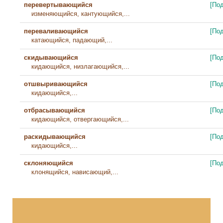
перевертывающийся
[По
изменяющийся, кантующийся,...
переваливающийся
[По
катающийся, падающий,...
скидывающийся
[По
кидающийся, низлагающийся,...
отшвыривающийся
[По
кидающийся,...
отбрасывающийся
[По
кидающийся, отвергающийся,...
раскидывающийся
[По
кидающийся,...
склоняющийся
[По
клонящийся, нависающий,...