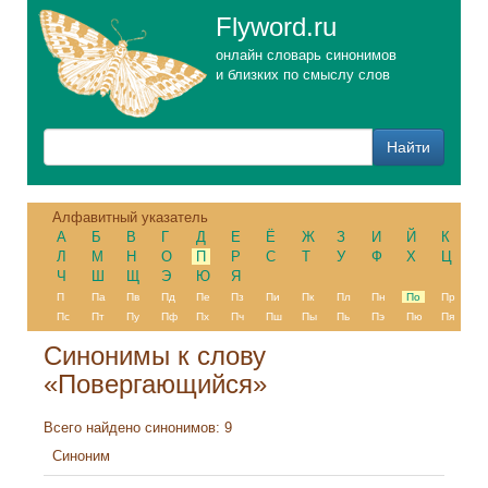
Flyword.ru
онлайн словарь синонимов
и близких по смыслу слов
Алфавитный указатель
А
Б
В
Г
Д
Е
Ё
Ж
З
И
Й
К
Л
М
Н
О
П
Р
С
Т
У
Ф
Х
Ц
Ч
Ш
Щ
Э
Ю
Я
П
Па
Пв
Пд
Пе
Пз
Пи
Пк
Пл
Пн
По
Пр
Пс
Пт
Пу
Пф
Пх
Пч
Пш
Пы
Пь
Пэ
Пю
Пя
Синонимы к слову
«Повергающийся»
Всего найдено синонимов: 9
Синоним