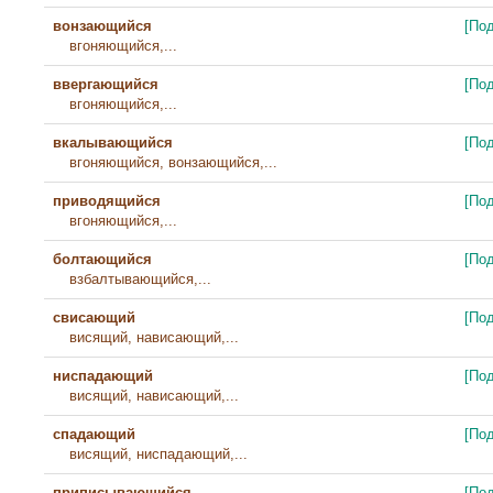
вонзающийся
[По
вгоняющийся,...
ввергающийся
[По
вгоняющийся,...
вкалывающийся
[По
вгоняющийся, вонзающийся,...
приводящийся
[По
вгоняющийся,...
болтающийся
[По
взбалтывающийся,...
свисающий
[По
висящий, нависающий,...
ниспадающий
[По
висящий, нависающий,...
спадающий
[По
висящий, ниспадающий,...
приписывающийся
[По