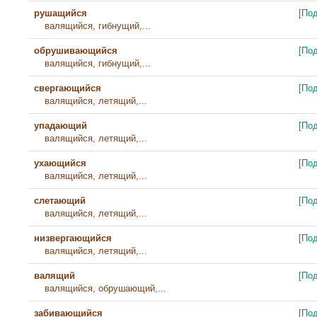
рушащийся
[По
валящийся, гибнущий,...
обрушивающийся
[По
валящийся, гибнущий,...
свергающийся
[По
валящийся, летящий,...
упадающий
[По
валящийся, летящий,...
ухающийся
[По
валящийся, летящий,...
слетающий
[По
валящийся, летящий,...
низвергающийся
[По
валящийся, летящий,...
валящий
[По
валящийся, обрушающий,...
забивающийся
[По