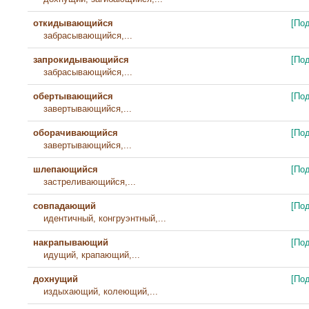
откидывающийся
[По
забрасывающийся,...
запрокидывающийся
[По
забрасывающийся,...
обертывающийся
[По
завертывающийся,...
оборачивающийся
[По
завертывающийся,...
шлепающийся
[По
застреливающийся,...
совпадающий
[По
идентичный, конгруэнтный,...
накрапывающий
[По
идущий, крапающий,...
дохнущий
[По
издыхающий, колеющий,...