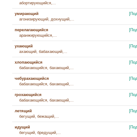
абортирующийся,...
умирающий
[По
агонизирующий, дохнущий,...
перелагающийся
[По
аранжирующийся,...
ухающий
[По
ахающий, бабахающий,...
хлопающийся
[По
бабахающийся, бахающий,...
чебурахающийся
[По
бабахающийся, бахающий,...
грохающийся
[По
бабахающийся, бахающий,...
летящий
[По
бегущий, бежащий,...
идущий
[По
бегущий, бредущий,...