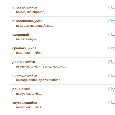
опускающийся
[По
выкидывающийся,...
вываливающийся
[По
выкувыркивающийся,...
сходящий
[По
вылезающий,...
срывающийся
[По
вымещающийся,...
достающийся
[По
вынимающийся, выпадающий,...
приходящийся
[По
выпадающий, достающийся,...
роняющий
[По
выпускающий,...
спускающийся
[По
выпускающийся,...