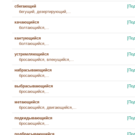
сбегающий
[По
бегущий, дезертирующий,...
качающийся
[По
болтающийся,...
кантующийся
[По
болтающийся,...
устремляющийся
[По
бросающийся, влекущийся,...
набрасывающийся
[По
бросающийся,...
выбрасывающийся
[По
бросающийся,...
метающийся
[По
бросающийся, двигающийся,...
подкидывающийся
[По
бросающийся,...
подбрасывающийся
[По