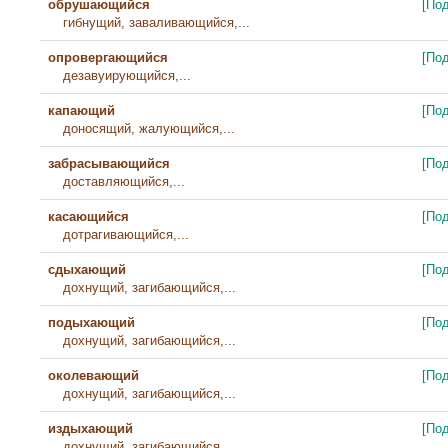
обрушающийся
[По
гибнущий, заваливающийся,...
опровергающийся
[По
дезавуирующийся,...
капающий
[По
доносящий, жалующийся,...
забрасывающийся
[По
доставляющийся,...
касающийся
[По
дотрагивающийся,...
сдыхающий
[По
дохнущий, загибающийся,...
подыхающий
[По
дохнущий, загибающийся,...
околевающий
[По
дохнущий, загибающийся,...
издыхающий
[По
дохнущий, загибающийся,...