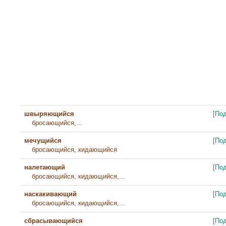
швыряющийся
[По
бросающийся,...
мечущийся
[По
бросающийся, кидающийся
налетающий
[По
бросающийся, кидающийся,...
наскакивающий
[По
бросающийся, кидающийся,...
сбрасывающийся
[По