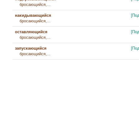
бросающийся,...
накидывающийся
[По
бросающийся,...
оставляющийся
[По
бросающийся,...
запускающийся
[По
бросающийся,...