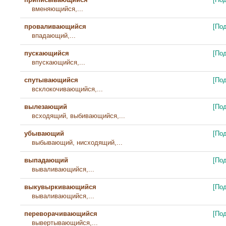
вменяющийся,...
проваливающийся
[По
впадающий,...
пускающийся
[По
впускающийся,...
спутывающийся
[По
всклокочивающийся,...
вылезающий
[По
всходящий, выбивающийся,...
убывающий
[По
выбывающий, нисходящий,...
выпадающий
[По
вываливающийся,...
выкувыркивающийся
[По
вываливающийся,...
переворачивающийся
[По
вывертывающийся,...