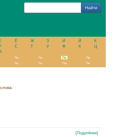
Е
Ё
Ж
З
И
Й
К
Р
С
Т
У
Ф
Х
Ц
Я
Пл
Пн
По
Пр
Пь
Пэ
Пю
Пя
слова:
[Подробнее]