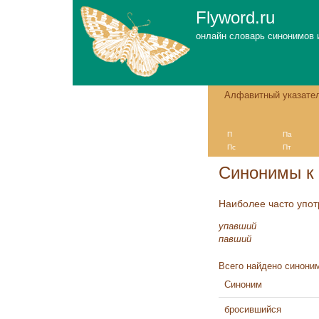
Flyword.ru
онлайн словарь синонимов 
Алфавитный указате
П
Па
Пс
Пт
Синонимы к 
Наиболее часто упо
упавший
павший
Всего найдено синоним
Синоним
бросившийся