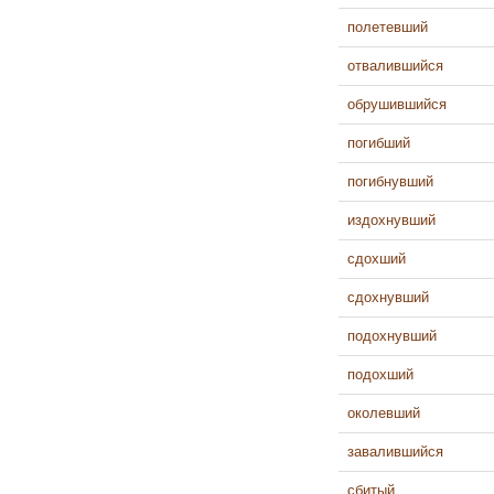
полетевший
отвалившийся
обрушившийся
погибший
погибнувший
издохнувший
сдохший
сдохнувший
подохнувший
подохший
околевший
завалившийся
сбитый