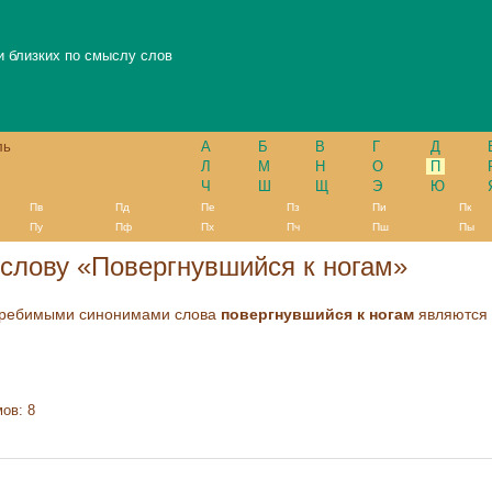
и близких по смыслу слов
ль
А
Б
В
Г
Д
Л
М
Н
О
П
Ч
Ш
Щ
Э
Ю
Пв
Пд
Пе
Пз
Пи
Пк
Пу
Пф
Пх
Пч
Пш
Пы
слову «Повергнувшийся к ногам»
требимыми синонимами слова
повергнувшийся к ногам
являются 
ов: 8