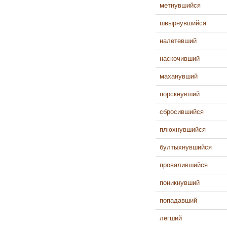
метнувшийся
швырнувшийся
налетевший
наскочивший
маханувший
порскнувший
сбросившийся
плюхнувшийся
бултыхнувшийся
провалившийся
поникнувший
попадавший
легший