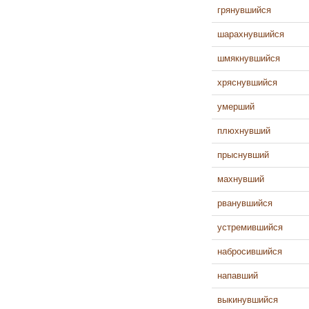
грянувшийся
шарахнувшийся
шмякнувшийся
хряснувшийся
умерший
плюхнувший
прыснувший
махнувший
рванувшийся
устремившийся
набросившийся
напавший
выкинувшийся