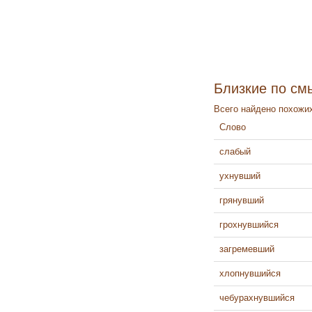
Близкие по см
Всего найдено похожих
Слово
слабый
ухнувший
грянувший
грохнувшийся
загремевший
хлопнувшийся
чебурахнувшийся