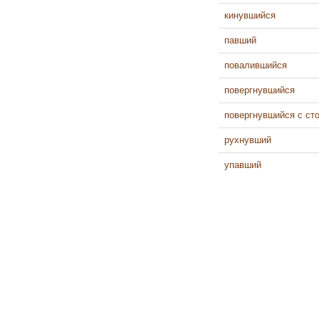
кинувшийся
павший
повалившийся
повергнувшийся
повергнувшийся с ст
рухнувший
упавший