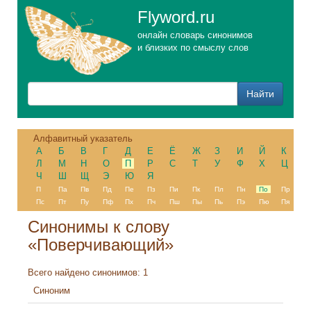
Flyword.ru
онлайн словарь синонимов
и близких по смыслу слов
Алфавитный указатель
А
Б
В
Г
Д
Е
Ё
Ж
З
И
Й
К
Л
М
Н
О
П
Р
С
Т
У
Ф
Х
Ц
Ч
Ш
Щ
Э
Ю
Я
П
Па
Пв
Пд
Пе
Пз
Пи
Пк
Пл
Пн
По
Пр
Пс
Пт
Пу
Пф
Пх
Пч
Пш
Пы
Пь
Пэ
Пю
Пя
Синонимы к слову
«Поверчивающий»
Всего найдено синонимов: 1
Синоним