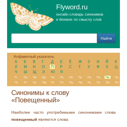
Flyword.ru
онлайн словарь синонимов
и близких по смыслу слов
Алфавитный указатель
А
Б
В
Г
Д
Е
Ё
Ж
З
И
Й
К
Л
М
Н
О
П
Р
С
Т
У
Ф
Х
Ц
Ч
Ш
Щ
Э
Ю
Я
П
Па
Пв
Пд
Пе
Пз
Пи
Пк
Пл
Пн
По
Пр
Пс
Пт
Пу
Пф
Пх
Пч
Пш
Пы
Пь
Пэ
Пю
Пя
Синонимы к слову
«Повещенный»
Наиболее часто употребимыми синонимами слова
повещенный
являются слова: