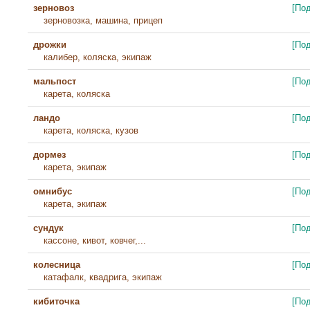
зерновоз
[По
зерновозка, машина, прицеп
дрожки
[По
калибер, коляска, экипаж
мальпост
[По
карета, коляска
ландо
[По
карета, коляска, кузов
дормез
[По
карета, экипаж
омнибус
[По
карета, экипаж
сундук
[По
кассоне, кивот, ковчег,...
колесница
[По
катафалк, квадрига, экипаж
кибиточка
[По