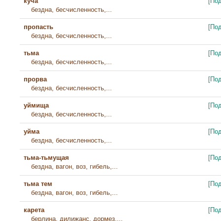
куча
[По
бездна, бесчисленность,...
пропасть
[По
бездна, бесчисленность,...
тьма
[По
бездна, бесчисленность,...
прорва
[По
бездна, бесчисленность,...
уймища
[По
бездна, бесчисленность,...
уйма
[По
бездна, бесчисленность,...
тьма-тьмущая
[По
бездна, вагон, воз, гибель,...
тьма тем
[По
бездна, вагон, воз, гибель,...
карета
[По
берлина, дилижанс, дормез,...