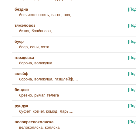
бездна
[По
бесчисленность, вагон, воз,...
тяжеловоз
[По
битюг, брабансон,...
буер
[По
боер, сани, яхта
гвоздевка
[По
борона, волокуша
шлейф
[По
борона, волокуша, газшлейф,...
биндюг
[По
бревно, рычаг, телега
рундук
[По
буфет, ковчег, комод, ларь,...
велокреслоколяска
[По
велоколяска, коляска