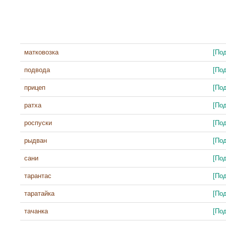
матковозка
[По
подвода
[По
прицеп
[По
ратха
[По
роспуски
[По
рыдван
[По
сани
[По
тарантас
[По
таратайка
[По
тачанка
[По