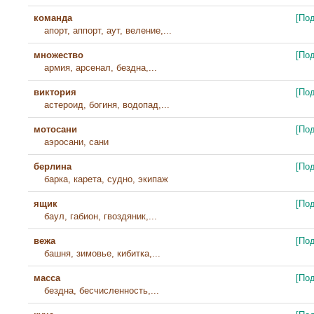
команда
[По
апорт, аппорт, аут, веление,...
множество
[По
армия, арсенал, бездна,...
виктория
[По
астероид, богиня, водопад,...
мотосани
[По
аэросани, сани
берлина
[По
барка, карета, судно, экипаж
ящик
[По
баул, габион, гвоздяник,...
вежа
[По
башня, зимовье, кибитка,...
масса
[По
бездна, бесчисленность,...