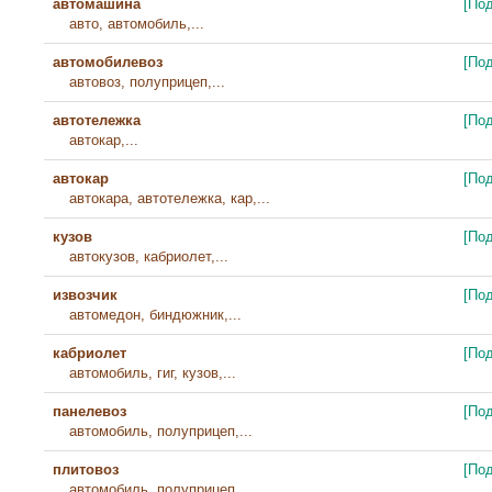
автомашина
[По
авто, автомобиль,...
автомобилевоз
[По
автовоз, полуприцеп,...
автотележка
[По
автокар,...
автокар
[По
автокара, автотележка, кар,...
кузов
[По
автокузов, кабриолет,...
извозчик
[По
автомедон, биндюжник,...
кабриолет
[По
автомобиль, гиг, кузов,...
панелевоз
[По
автомобиль, полуприцеп,...
плитовоз
[По
автомобиль, полуприцеп,...