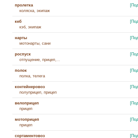
пролетка
[По
коляска, экипаж
кеб
[По
кэб, экипаж
нарты
[По
мотонарты, сани
роспуск
[По
отпущение, прицеп,...
полок
[По
полка, телега
контейнеровоз
[По
полуприцеп, прицеп
велоприцеп
[По
прицеп
мотоприцеп
[По
прицеп
сортаментовоз
[По