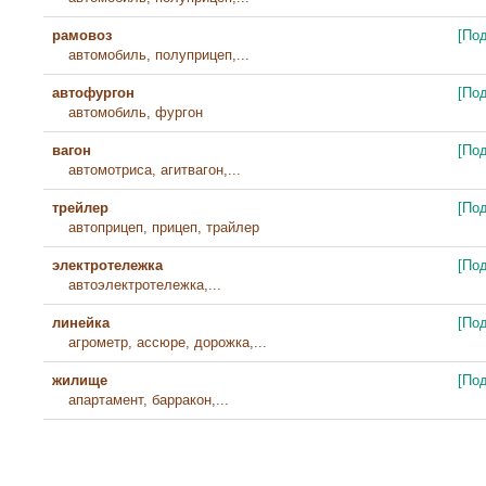
рамовоз
[По
автомобиль, полуприцеп,...
автофургон
[По
автомобиль, фургон
вагон
[По
автомотриса, агитвагон,...
трейлер
[По
автоприцеп, прицеп, трайлер
электротележка
[По
автоэлектротележка,...
линейка
[По
агрометр, ассюре, дорожка,...
жилище
[По
апартамент, барракон,...