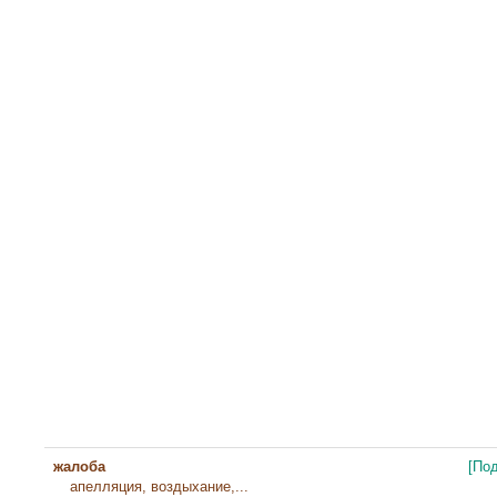
жалоба
[По
апелляция, воздыхание,...