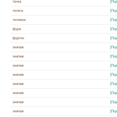
тачка
[По
телега
[По
тележка
[По
фура
[По
фургон
[По
экипаж
[По
экипаж
[По
экипаж
[По
экипаж
[По
экипаж
[По
экипаж
[По
экипаж
[По
экипаж
[По