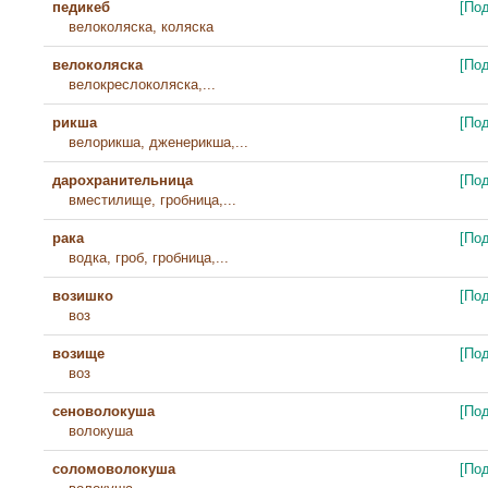
педикеб
[По
велоколяска, коляска
велоколяска
[По
велокреслоколяска,...
рикша
[По
велорикша, дженерикша,...
дарохранительница
[По
вместилище, гробница,...
рака
[По
водка, гроб, гробница,...
возишко
[По
воз
возище
[По
воз
сеноволокуша
[По
волокуша
соломоволокуша
[По