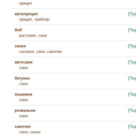
прицеп
автоприцеп
[По
прицеп, трейлер
боб
[По
растение, сани
санки
[По
салазки, сани, саночки
автосани
[По
сани
бегунки
[По
сани
пошевни
[По
сани
розвальни
[По
сани
саночки
[По
сани, санки