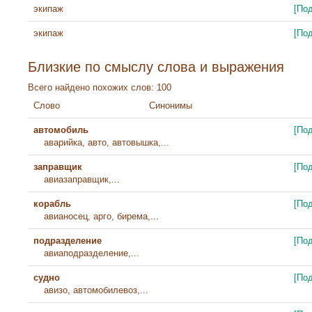
экипаж
[По
экипаж
[По
Близкие по смыслу слова и выражения
Всего найдено похожих слов: 100
Слово
Синонимы
автомобиль
[По
аварийка, авто, автовышка,...
заправщик
[По
авиазаправщик,...
корабль
[По
авианосец, арго, бирема,...
подразделение
[По
авиаподразделение,...
судно
[По
авизо, автомобилевоз,...