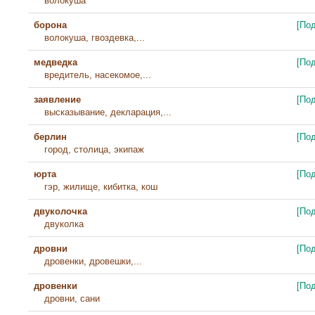
волокуша
борона
[По
волокуша, гвоздевка,...
медведка
[По
вредитель, насекомое,...
заявление
[По
высказывание, декларация,...
берлин
[По
город, столица, экипаж
юрта
[По
гэр, жилище, кибитка, кош
двуколочка
[По
двуколка
дровни
[По
дровенки, дровешки,...
дровенки
[По
дровни, сани