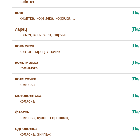
кибитка
кош
[По
кибитка, корзинка, коробка,...
ларец
[По
ковчег, ковчежец, ларчик,...
ковчежец
[По
ковчег, ларец, ларчик
колымажка
[По
колымага
колясочка
[По
коляска
мотоколяска
[По
коляска
фаэтон
[По
коляска, кузов, персонаж,...
одноколка
[По
коляска, экипаж