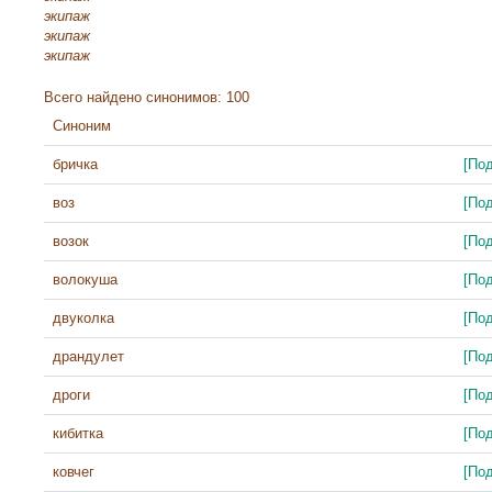
экипаж
экипаж
экипаж
Всего найдено синонимов: 100
Синоним
бричка
[По
воз
[По
возок
[По
волокуша
[По
двуколка
[По
драндулет
[По
дроги
[По
кибитка
[По
ковчег
[По