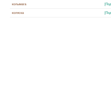
колымага
[По
коляска
[По