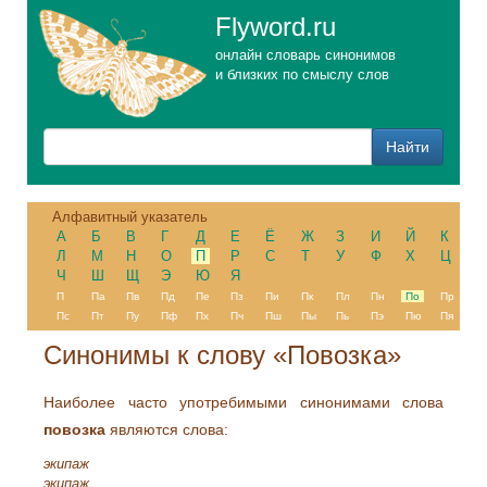
Flyword.ru
онлайн словарь синонимов
и близких по смыслу слов
Алфавитный указатель
А
Б
В
Г
Д
Е
Ё
Ж
З
И
Й
К
Л
М
Н
О
П
Р
С
Т
У
Ф
Х
Ц
Ч
Ш
Щ
Э
Ю
Я
П
Па
Пв
Пд
Пе
Пз
Пи
Пк
Пл
Пн
По
Пр
Пс
Пт
Пу
Пф
Пх
Пч
Пш
Пы
Пь
Пэ
Пю
Пя
Синонимы к слову «Повозка»
Наиболее часто употребимыми синонимами слова
повозка
являются слова:
экипаж
экипаж