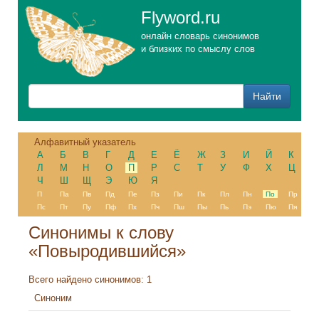
Flyword.ru
онлайн словарь синонимов
и близких по смыслу слов
Алфавитный указатель
А
Б
В
Г
Д
Е
Ё
Ж
З
И
Й
К
Л
М
Н
О
П
Р
С
Т
У
Ф
Х
Ц
Ч
Ш
Щ
Э
Ю
Я
П
Па
Пв
Пд
Пе
Пз
Пи
Пк
Пл
Пн
По
Пр
Пс
Пт
Пу
Пф
Пх
Пч
Пш
Пы
Пь
Пэ
Пю
Пя
Синонимы к слову
«Повыродившийся»
Всего найдено синонимов: 1
Синоним