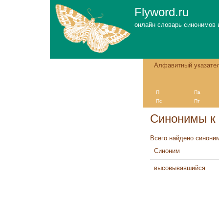
Flyword.ru
онлайн словарь синонимов 
Алфавитный указате
П
Па
Пс
Пт
Синонимы к
Всего найдено синоним
Синоним
высовывавшийся