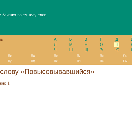
и близких по смыслу слов
ль
А
Б
В
Г
Д
Л
М
Н
О
П
Ч
Ш
Щ
Э
Ю
Пв
Пд
Пе
Пз
Пи
Пк
Пу
Пф
Пх
Пч
Пш
Пы
 слову «Повысовывавшийся»
ов: 1