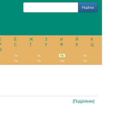
Е
Ё
Ж
З
И
Й
К
Р
С
Т
У
Ф
Х
Ц
Я
Пл
Пн
По
Пр
Пь
Пэ
Пю
Пя
[Подробнее]