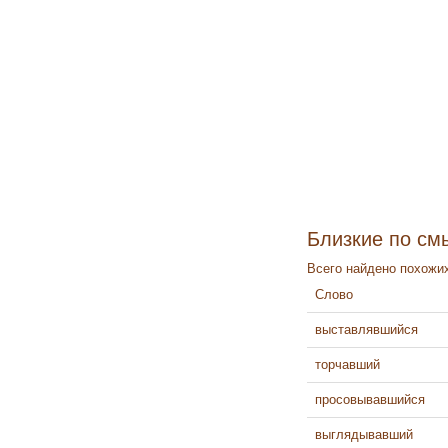
Близкие по см
Всего найдено похожих
Слово
выставлявшийся
торчавший
просовывавшийся
выглядывавший