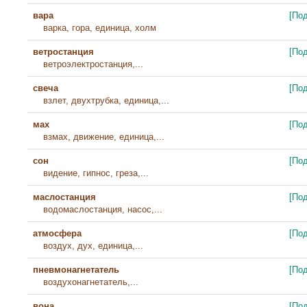
вара
[По
варка, гора, единица, холм
ветростанция
[По
ветроэлектростанция,...
свеча
[По
взлет, двухтрубка, единица,...
мах
[По
взмах, движение, единица,...
сон
[По
видение, гипнос, греза,...
маслостанция
[По
водомаслостанция, насос,...
атмосфера
[По
воздух, дух, единица,...
пневмонагнетатель
[По
воздухонагнетатель,...
вона
[По