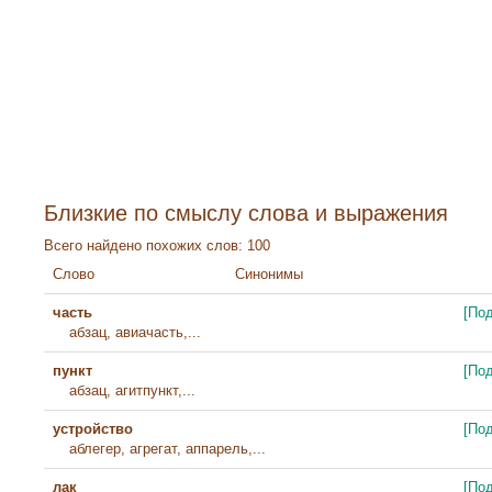
Близкие по смыслу слова и выражения
Всего найдено похожих слов: 100
Слово
Синонимы
часть
[По
абзац, авиачасть,...
пункт
[По
абзац, агитпункт,...
устройство
[По
аблегер, агрегат, аппарель,...
лак
[По