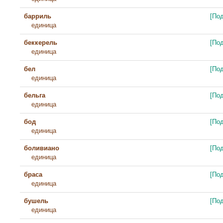
барриль
[По
единица
беккерель
[По
единица
бел
[По
единица
бельга
[По
единица
бод
[По
единица
боливиано
[По
единица
браса
[По
единица
бушель
[По
единица