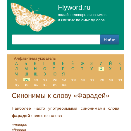
Flyword.ru
онлайн словарь синонимов
и близких по смыслу слов
Алфавитный указатель
А
Б
В
Г
Д
Е
Ё
Ж
З
И
Й
К
Л
М
Н
О
П
Р
С
Т
У
Ф
Х
Ц
Ч
Ш
Щ
Э
Ю
Я
Ф
Фа
Фб
Фе
Фи
Фл
Фм
Фн
Фо
Фп
Фр
Фт
Фу
Фш
Фы
Фь
Фэ
Фю
Синонимы к слову «Фарадей»
Наиболее часто употребимыми синонимами слова
фарадей
являются слова:
станция
единица