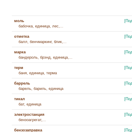
моль
[По
бабочка, единица, лес,...
отметка
[По
балл, бенчмаркинг, блик,...
марка
[По
бандероль, брэнд, единица,...
терм
[По
баня, единица, терма
баррель
[По
барель, бариль, единица
тикал
[По
бат, единица
электростанция
[По
бензоагрегат,...
бензозаправка
[По