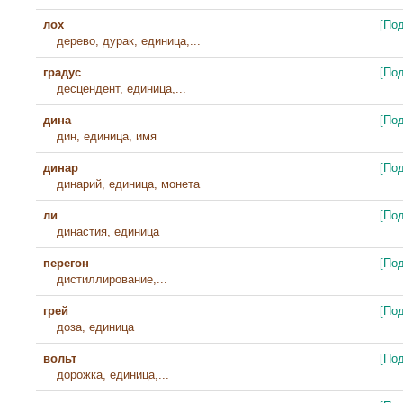
лох
[По
дерево, дурак, единица,...
градус
[По
десцендент, единица,...
дина
[По
дин, единица, имя
динар
[По
динарий, единица, монета
ли
[По
династия, единица
перегон
[По
дистиллирование,...
грей
[По
доза, единица
вольт
[По
дорожка, единица,...