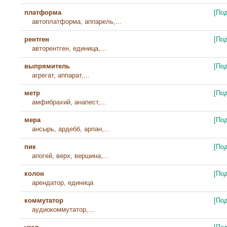
платформа
[По
автоплатформа, аппарель,...
рентген
[По
авторентген, единица,...
выпрямитель
[По
агрегат, аппарат,...
метр
[По
амфибрахий, анапест,...
мера
[По
ансырь, ардебб, арпан,...
пик
[По
апогей, верх, вершина,...
колон
[По
арендатор, единица
коммутатор
[По
аудиокоммутатор,...