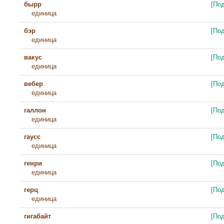
бырр
[По
единица
бэр
[По
единица
вакус
[По
единица
вебер
[По
единица
галлон
[По
единица
гаусс
[По
единица
генри
[По
единица
герц
[По
единица
гигабайт
[По