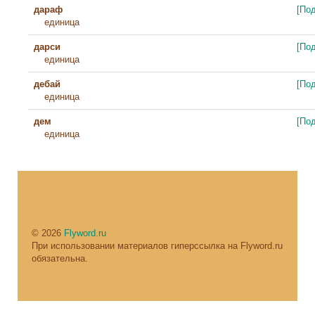
дараф
[По
единица
дарси
[По
единица
дебай
[По
единица
дем
[По
единица
© 2026
Flyword.ru
При использовании материалов гиперссылка на Flyword.ru
обязательна.