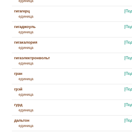
единица
гигагерц
[По
единица
гигаджоуль
[По
единица
гигакалория
[По
единица
гигаэлектронвольт
[По
единица
гран
[По
единица
грэй
[По
единица
гурд
[По
единица
дальтон
[По
единица