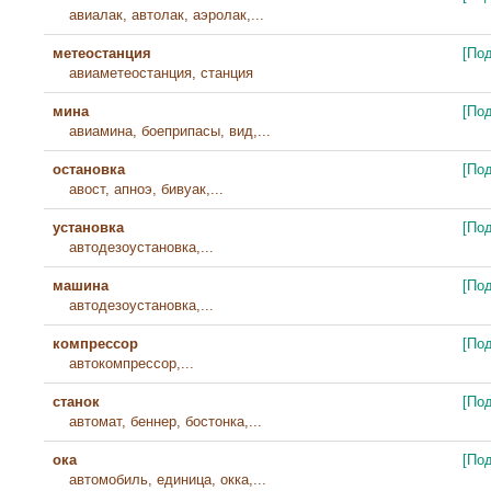
авиалак, автолак, аэролак,...
метеостанция
[По
авиаметеостанция, станция
мина
[По
авиамина, боеприпасы, вид,...
остановка
[По
авост, апноэ, бивуак,...
установка
[По
автодезоустановка,...
машина
[По
автодезоустановка,...
компрессор
[По
автокомпрессор,...
станок
[По
автомат, беннер, бостонка,...
ока
[По
автомобиль, единица, окка,...