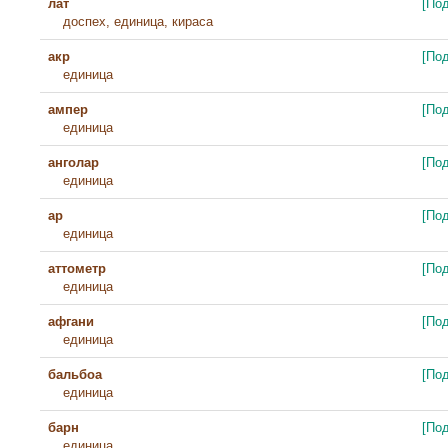
лат
[По
доспех, единица, кираса
акр
[По
единица
ампер
[По
единица
анголар
[По
единица
ар
[По
единица
аттометр
[По
единица
афгани
[По
единица
бальбоа
[По
единица
барн
[По
единица