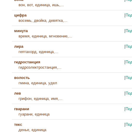
вон, вот, единица, ишь,...
цифра
[По
восемь, двойка, девятка,...
минута
[По
время, единица, мгновение,...
лира
[По
гептахорд, единица,...
гидростанция
[По
гидроэлектростанция,...
волость
[По
гмина, единица, удел
лев
[По
грифон, единица, имя,...
гварани
[По
гуарани, единица
текс
[По
денье, единица