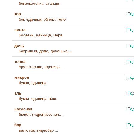
бензоколонка, станция
тор
[По
бог, единица, облом, тело
пинта
[По
болезнь, единица, мера
дочь
[По
боярышня, доча, доченька,...
тонна
[По
брутто-тонна, единица,...
микрон
[По
буква, единица
эль
[По
буква, единица, пиво
насосная
[По
бювет, гидронасосная,...
бар
[По
валютка, видеобар,...