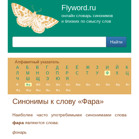
Flyword.ru
онлайн словарь синонимов
и близких по смыслу слов
Алфавитный указатель
А
Б
В
Г
Д
Е
Ё
Ж
З
И
Й
К
Л
М
Н
О
П
Р
С
Т
У
Ф
Х
Ц
Ч
Ш
Щ
Э
Ю
Я
Ф
Фа
Фб
Фе
Фи
Фл
Фм
Фн
Фо
Фп
Фр
Фт
Фу
Фш
Фы
Фь
Фэ
Фю
Синонимы к слову «Фара»
Наиболее часто употребимыми синонимами слова
фара
являются слова:
фонарь