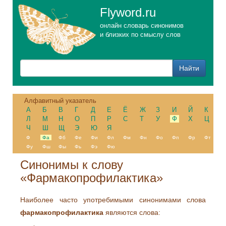
Flyword.ru
онлайн словарь синонимов
и близких по смыслу слов
Алфавитный указатель
А
Б
В
Г
Д
Е
Ё
Ж
З
И
Й
К
Л
М
Н
О
П
Р
С
Т
У
Ф
Х
Ц
Ч
Ш
Щ
Э
Ю
Я
Ф
Фа
Фб
Фе
Фи
Фл
Фм
Фн
Фо
Фп
Фр
Фт
Фу
Фш
Фы
Фь
Фэ
Фю
Синонимы к слову
«Фармакопрофилактика»
Наиболее часто употребимыми синонимами слова
фармакопрофилактика
являются слова: