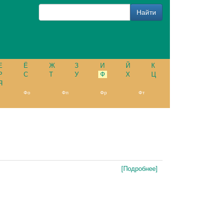
Е
Ё
Ж
З
И
Й
К
Р
С
Т
У
Ф
Х
Ц
Я
Фо
Фп
Фр
Фт
[Подробнее]