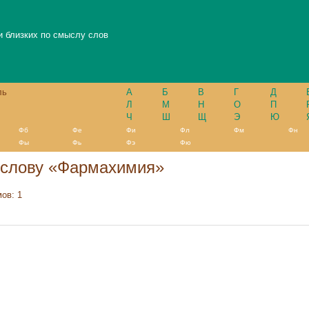
и близких по смыслу слов
ль
А
Б
В
Г
Д
Л
М
Н
О
П
Ч
Ш
Щ
Э
Ю
Фб
Фе
Фи
Фл
Фм
Фн
Фы
Фь
Фэ
Фю
 слову «Фармахимия»
ов: 1