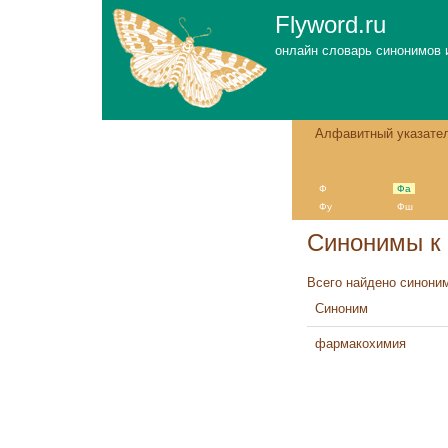
Flyword.ru
онлайн словарь синонимов 
Алфавитный указате
Ф
Фа
Фу
Фш
Синонимы к
Всего найдено синоним
Синоним
фармакохимия