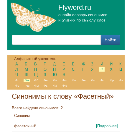
Flyword.ru
онлайн словарь синонимов
и близких по смыслу слов
Алфавитный указатель
А
Б
В
Г
Д
Е
Ё
Ж
З
И
Й
К
Л
М
Н
О
П
Р
С
Т
У
Ф
Х
Ц
Ч
Ш
Щ
Э
Ю
Я
Ф
Фа
Фб
Фе
Фи
Фл
Фм
Фн
Фо
Фп
Фр
Фт
Фу
Фш
Фы
Фь
Фэ
Фю
Синонимы к слову «Фасетный»
Всего найдено синонимов: 2
Синоним
фасеточный
[Подробнее]