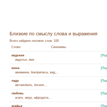
Близкие по смыслу слова и выражения
Всего найдено похожих слов: 100
Слово
Синонимы
евдокия
[По
авдотья, имя
мина
[По
авиамина, боеприпасы, вид,...
лада
[По
автомобиль, богиня,...
любовь
[По
агапэ, амур, афродита,...
агафья
[По