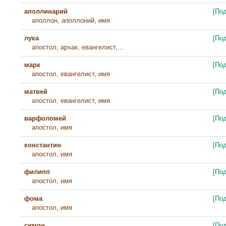
аполлинарий
[По
аполлон, аполлоний, имя
лука
[По
апостол, арчак, евангелист,...
марк
[По
апостол, евангелист, имя
матвей
[По
апостол, евангелист, имя
варфоломей
[По
апостол, имя
константин
[По
апостол, имя
филипп
[По
апостол, имя
фома
[По
апостол, имя
симон
[По