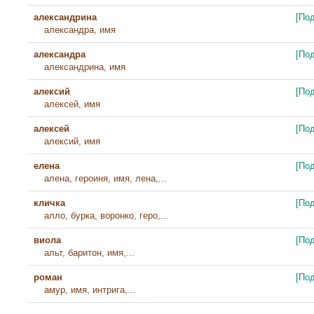
александрина
[По
александра, имя
александра
[По
александрина, имя
алексий
[По
алексей, имя
алексей
[По
алексий, имя
елена
[По
алена, героиня, имя, лена,...
кличка
[По
алло, бурка, воронко, геро,...
виола
[По
альт, баритон, имя,...
роман
[По
амур, имя, интрига,...