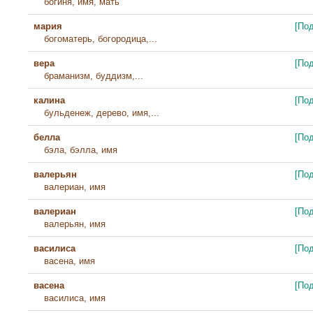
богиня, имя, мать
мария
[По
богоматерь, богородица,...
вера
[По
браманизм, буддизм,...
калина
[По
бульденеж, дерево, имя,...
белла
[По
бэла, бэлла, имя
валерьян
[По
валериан, имя
валериан
[По
валерьян, имя
василиса
[По
васена, имя
васена
[По
василиса, имя