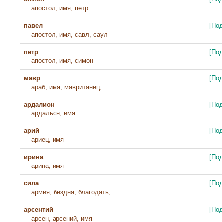
апостол, имя, петр
павел
[По
апостол, имя, савл, саул
петр
[По
апостол, имя, симон
мавр
[По
араб, имя, мавританец,...
ардалион
[По
ардальон, имя
арий
[По
ариец, имя
ирина
[По
арина, имя
сила
[По
армия, бездна, благодать,...
арсентий
[По
арсен, арсений, имя