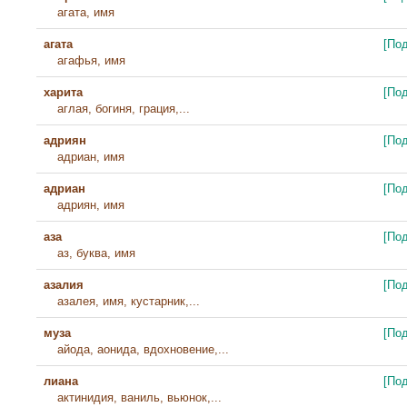
агата, имя
агата
[По
агафья, имя
харита
[По
аглая, богиня, грация,...
адриян
[По
адриан, имя
адриан
[По
адриян, имя
аза
[По
аз, буква, имя
азалия
[По
азалея, имя, кустарник,...
муза
[По
айода, аонида, вдохновение,...
лиана
[По
актинидия, ваниль, вьюнок,...