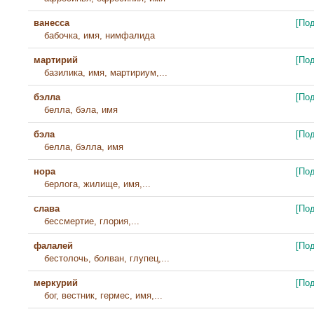
ванесса
[По
бабочка, имя, нимфалида
мартирий
[По
базилика, имя, мартириум,...
бэлла
[По
белла, бэла, имя
бэла
[По
белла, бэлла, имя
нора
[По
берлога, жилище, имя,...
слава
[По
бессмертие, глория,...
фалалей
[По
бестолочь, болван, глупец,...
меркурий
[По
бог, вестник, гермес, имя,...