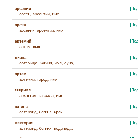
арсений
[По
арсен, арсентий, имя
арсен
[По
арсений, арсентий, имя
артемий
[По
артем, имя
диана
[По
артемида, богиня, имя, луна,...
артем
[По
артемий, город, имя
гавриил
[По
архангел, гаврила, имя
юнона
[По
астероид, богиня, брак,...
виктория
[По
астероид, богиня, водопад,...