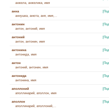
анжела, анжелика, имя
анна
[По
аннушка, анюта, аня, имя,...
антонин
[По
антон, антоний, имя
антоний
[По
антон, антонин, имя
антонина
[По
антонида, имя
антон
[По
антоний, антонин, имя
антонида
[По
антонина, имя
аполлоний
[По
аполлинарий, аполлон, имя
аполлон
[По
аполлинарий, аполлоний,...