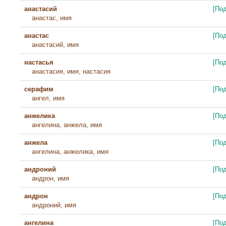
анастасий
[По
анастас, имя
анастас
[По
анастасий, имя
настасья
[По
анастасия, имя, настасия
серафим
[По
ангел, имя
анжелика
[По
ангелина, анжела, имя
анжела
[По
ангелина, анжелика, имя
андроний
[По
андрон, имя
андрон
[По
андроний, имя
ангелина
[По