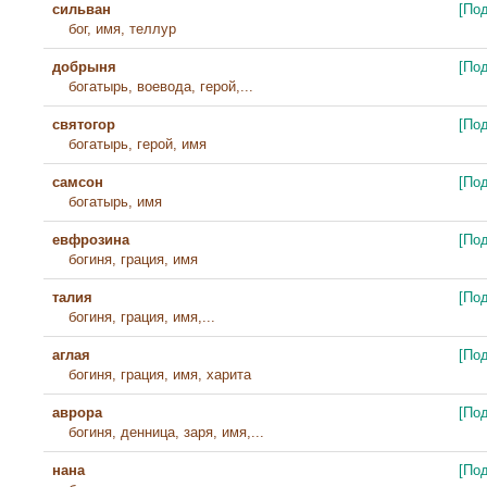
сильван
[По
бог, имя, теллур
добрыня
[По
богатырь, воевода, герой,...
святогор
[По
богатырь, герой, имя
самсон
[По
богатырь, имя
евфрозина
[По
богиня, грация, имя
талия
[По
богиня, грация, имя,...
аглая
[По
богиня, грация, имя, харита
аврора
[По
богиня, денница, заря, имя,...
нана
[По