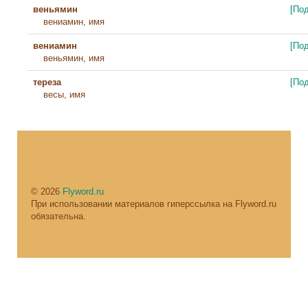
веньямин
[По
вениамин, имя
вениамин
[По
веньямин, имя
тереза
[По
весы, имя
© 2026
Flyword.ru
При использовании материалов гиперссылка на Flyword.ru
обязательна.