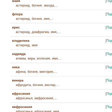
майя
[По
астероид, богиня, звезда,...
флора
[По
астероид, богиня, имя,...
ирис
[По
астероид, диафрагма, имя,...
владилена
[По
астероид, имя
надежда
[По
атиква, вера, иллюзия, имя,...
ника
[По
афина, богиня, виктория,...
венера
[По
афродита, богиня, веспер,...
ефросиния
[По
афросинья, евфросиния,...
евфросиния
[По
афросинья, ефросиния, имя