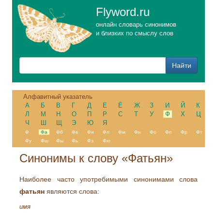
Flyword.ru
онлайн словарь синонимов
и близких по смыслу слов
Алфавитный указатель
А
Б
В
Г
Д
Е
Ё
Ж
З
И
Й
К
Л
М
Н
О
П
Р
С
Т
У
Ф
Х
Ц
Ч
Ш
Щ
Э
Ю
Я
Ф
Фа
Фб
Фе
Фи
Фл
Фм
Фн
Фо
Фп
Фр
Фт
Фу
Фш
Фы
Фь
Фэ
Фю
Синонимы к слову «Фатьян»
Наиболее часто употребимыми синонимами слова
фатьян
являются слова:
имя