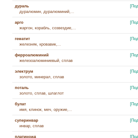
дураль
[По
дуралюмин, дуралюминий,...
арго
[По
жаргон, корабль, созвездие,...
гематит
[По
железняк, кровавик,...
ферроалюминий
[По
железоалюминиевый, сплав
электрум
[По
золото, минерал, сплав
поталь
[По
золото, сплав, шлаглот
булат
[По
имя, клинок, меч, оружие,...
суперинвар
[По
инвар, сплав
платиноид
[По