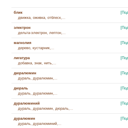
блик
[По
движка, оживка, отблеск,...
электрон
[По
дельта-электрон, лептон,...
магнолия
[По
дерево, кустарник,...
лигатура
[По
добавка, знак, нить,...
дюралюмин
[По
дураль, дуралюмин,...
дюраль
[По
дураль, дуралюмин,...
дуралюминий
[По
дураль, дуралюмин, дюраль,...
дуралюмин
[По
дураль, дуралюминий,...