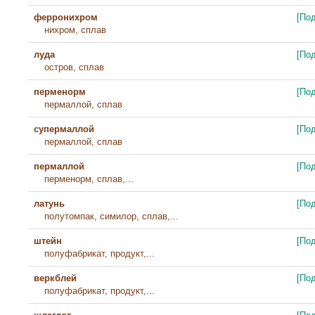
ферронихром
[По
нихром, сплав
луда
[По
остров, сплав
перменорм
[По
пермаллой, сплав
супермаллой
[По
пермаллой, сплав
пермаллой
[По
перменорм, сплав,...
латунь
[По
полутомпак, симилор, сплав,...
штейн
[По
полуфабрикат, продукт,...
веркблей
[По
полуфабрикат, продукт,...