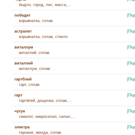
быдло, город, лес, масса,...
победит
[По
взрывчатка, сплав
астралит
[По
взрывчатка, сплав, стекло
виталлум
[По
виталлий, сплав
виталлий
[По
виталлум, сплав
гартблей
[По
гарт, сплав
гарт
[По
гартблей, дощечка, сплав,...
чугун
[По
гематит, никросилал, силал,...
электра
[По
героиня, звезда, сплав