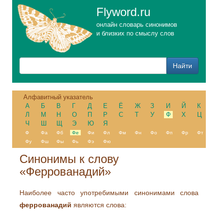
Flyword.ru
онлайн словарь синонимов
и близких по смыслу слов
Алфавитный указатель
А
Б
В
Г
Д
Е
Ё
Ж
З
И
Й
К
Л
М
Н
О
П
Р
С
Т
У
Ф
Х
Ц
Ч
Ш
Щ
Э
Ю
Я
Ф
Фа
Фб
Фе
Фи
Фл
Фм
Фн
Фо
Фп
Фр
Фт
Фу
Фш
Фы
Фь
Фэ
Фю
Синонимы к слову
«Феррованадий»
Наиболее часто употребимыми синонимами слова
феррованадий
являются слова: