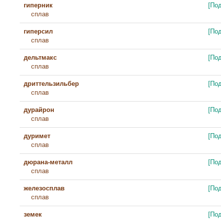
гиперник
[По
сплав
гиперсил
[По
сплав
дельтмакс
[По
сплав
дриттельзильбер
[По
сплав
дурайрон
[По
сплав
дуримет
[По
сплав
дюрана-металл
[По
сплав
железосплав
[По
сплав
земек
[По