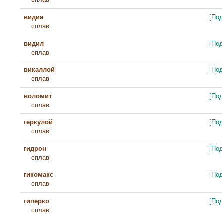
видиа
[По
сплав
видил
[По
сплав
викаллой
[По
сплав
воломит
[По
сплав
геркулой
[По
сплав
гидрон
[По
сплав
гикомакс
[По
сплав
гиперко
[По
сплав