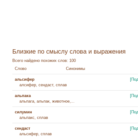
Близкие по смыслу слова и выражения
Всего найдено похожих слов: 100
Слово
Синонимы
альсифер
[По
алсифер, сендаст, сплав
альпака
[По
альпага, альпак, животное,...
силумин
[По
альпакс, сплав
сендаст
[По
альсифер, сплав