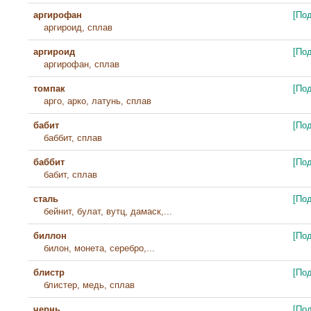
аргирофан
[По
аргироид, сплав
аргироид
[По
аргирофан, сплав
томпак
[По
арго, арко, латунь, сплав
бабит
[По
баббит, сплав
баббит
[По
бабит, сплав
сталь
[По
бейнит, булат, вутц, дамаск,...
биллон
[По
билон, монета, серебро,...
блистр
[По
блистер, медь, сплав
чернь
[По