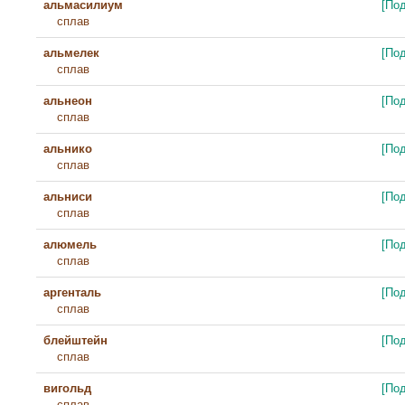
альмасилиум
[По
сплав
альмелек
[По
сплав
альнеон
[По
сплав
альнико
[По
сплав
альниси
[По
сплав
алюмель
[По
сплав
аргенталь
[По
сплав
блейштейн
[По
сплав
вигольд
[По
сплав