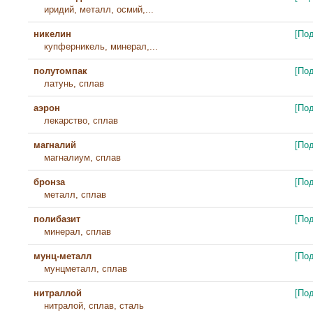
иридий, металл, осмий,...
никелин
[По
купферникель, минерал,...
полутомпак
[По
латунь, сплав
аэрон
[По
лекарство, сплав
магналий
[По
магналиум, сплав
бронза
[По
металл, сплав
полибазит
[По
минерал, сплав
мунц-металл
[По
мунцметалл, сплав
нитраллой
[По
нитралой, сплав, сталь