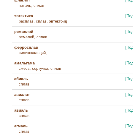
шлаглот
[По
поталь, сплав
эвтектика
[По
расплав, сплав, эвтектоид
ремаллой
[По
ремалой, сплав
ферросплав
[По
силикокальций,...
амальгама
[По
смесь, сортучка, сплав
абиаль
[По
сплав
авиалит
[По
сплав
авиаль
[По
сплав
агмаль
[По
сплав