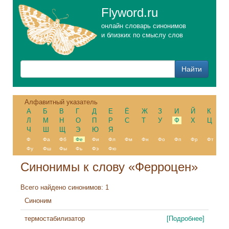
Flyword.ru
онлайн словарь синонимов
и близких по смыслу слов
Алфавитный указатель
А
Б
В
Г
Д
Е
Ё
Ж
З
И
Й
К
Л
М
Н
О
П
Р
С
Т
У
Ф
Х
Ц
Ч
Ш
Щ
Э
Ю
Я
Ф
Фа
Фб
Фе
Фи
Фл
Фм
Фн
Фо
Фп
Фр
Фт
Фу
Фш
Фы
Фь
Фэ
Фю
Синонимы к слову «Ферроцен»
Всего найдено синонимов: 1
Синоним
термостабилизатор
[Подробнее]